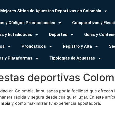
 Mejores Sitios de Apuestas Deportivas en Colombia
os y Códigos Promocionales
Comparativas y Elecc
as y Estadísticas
Deportes
Guías y Conteni
os
Pronósticos
Registro y Alta
Seg
ios y Plataformas
Tipologías de Apuestas
estas deportivas Colom
ad en Colombia, impulsadas por la facilidad que ofrecen l
manera rápida y segura desde cualquier lugar. En este artíc
ombia
y cómo maximizar tu experiencia apostadora.