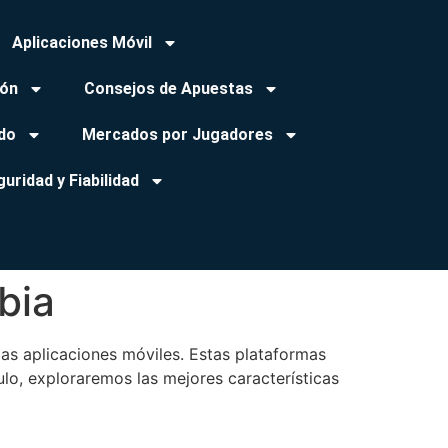
Aplicaciones Móvil
ión
Consejos de Apuestas
do
Mercados por Jugadores
uridad y Fiabilidad
bia
as aplicaciones móviles. Estas plataformas
ulo, exploraremos las mejores características