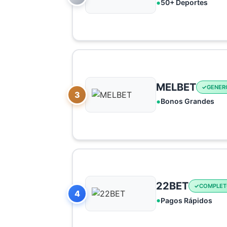
50+ Deportes
MELBET
GENER
3
Bonos Grandes
22BET
COMPLE
4
Pagos Rápidos