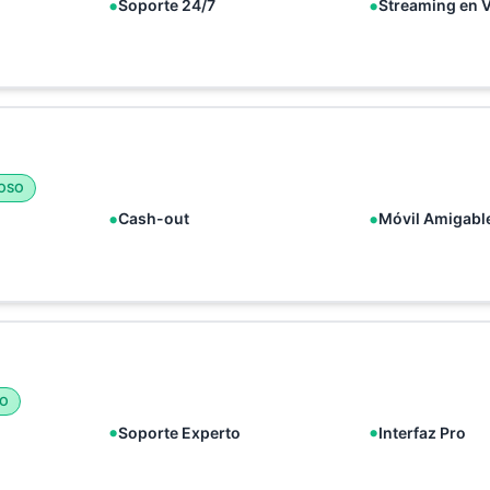
Soporte 24/7
Streaming en 
OSO
Cash-out
Móvil Amigabl
TO
Soporte Experto
Interfaz Pro