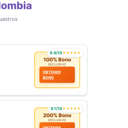
lombia
uestros
9.4/10
★★★★★
100% Bono
EXCLUSIVO
OBTENER
BONO
9.1/10
★★★★★
200% Bono
EXCLUSIVO
OBTENER