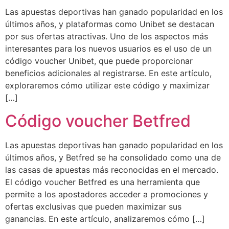
Las apuestas deportivas han ganado popularidad en los
últimos años, y plataformas como Unibet se destacan
por sus ofertas atractivas. Uno de los aspectos más
interesantes para los nuevos usuarios es el uso de un
código voucher Unibet, que puede proporcionar
beneficios adicionales al registrarse. En este artículo,
exploraremos cómo utilizar este código y maximizar
[…]
Código voucher Betfred
Las apuestas deportivas han ganado popularidad en los
últimos años, y Betfred se ha consolidado como una de
las casas de apuestas más reconocidas en el mercado.
El código voucher Betfred es una herramienta que
permite a los apostadores acceder a promociones y
ofertas exclusivas que pueden maximizar sus
ganancias. En este artículo, analizaremos cómo […]