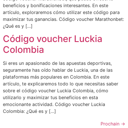
beneficios y bonificaciones interesantes. En este
artículo, exploraremos cómo utilizar este código para
maximizar tus ganancias. Código voucher Marathonbet:
¿Qué es y […]
Código voucher Luckia
Colombia
Si eres un apasionado de las apuestas deportivas,
seguramente has oído hablar de Luckia, una de las
plataformas más populares en Colombia. En este
artículo, te explicaremos todo lo que necesitas saber
sobre el código voucher Luckia Colombia, cómo
utilizarlo y maximizar tus beneficios en esta
emocionante actividad. Código voucher Luckia
Colombia: ¿Qué es y […]
Prochain
→