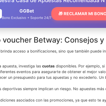
uestra Casa de Apuestas Recomendada N
GGBet
🎁 RECLAMAR MI BON
Bono Exclusivo + Soporte 24/7
o voucher Betway: Consejos y
brinda acceso a bonificaciones, sino que también puede inf
a apuesta, investiga las
cuotas
disponibles. Por ejemplo, s
ferentes eventos para asegurarte de obtener el mejor valo
ecer un presupuesto para tus apuestas y no excederlo. Un 
 deportivas siempre implican un riesgo. No apuestes más 
ndiciones asociados con las promociones, ya que esto te a