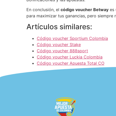
En conclusión, el
código voucher Betway
es 
para maximizar tus ganancias, pero siempre r
Artículos similares:
Código voucher Sportium Colombia
Código voucher Stake
Código voucher 888sport
Código voucher Luckia Colombia
Código voucher Apuesta Total CO
ac