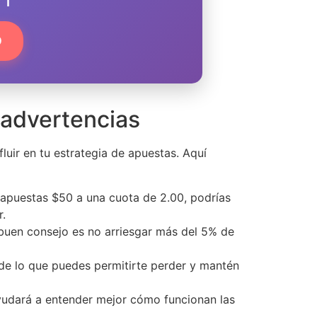
°1
O
 advertencias
luir en tu estrategia de apuestas. Aquí
i apuestas $50 a una cuota de 2.00, podrías
r.
buen consejo es no arriesgar más del 5% de
de lo que puedes permitirte perder y mantén
yudará a entender mejor cómo funcionan las