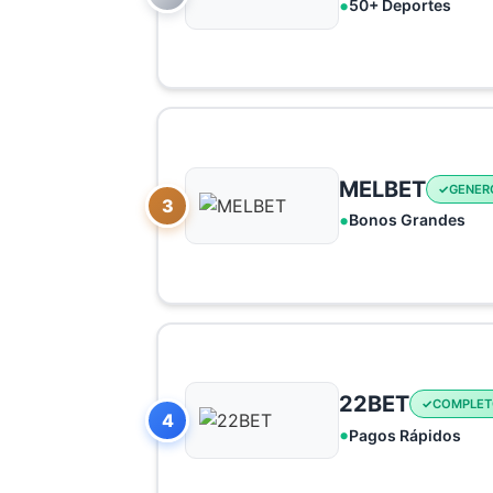
50+ Deportes
MELBET
GENER
3
Bonos Grandes
22BET
COMPLE
4
Pagos Rápidos