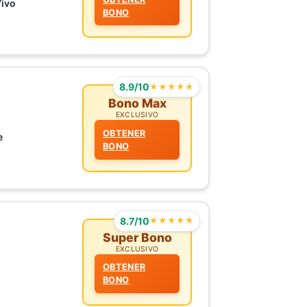
Vivo
BONO
8.9/10
★★★★★
Bono Max
EXCLUSIVO
OBTENER
e
BONO
8.7/10
★★★★★
Super Bono
EXCLUSIVO
OBTENER
BONO