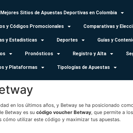
 Mejores Sitios de Apuestas Deportivas en Colombia
os y Códigos Promocionales
Comparativas y Elecc
as y Estadísticas
Deportes
Guías y Conteni
os
Pronósticos
Registro y Alta
Seg
ios y Plataformas
Tipologías de Apuestas
Betway
dad en los últimos años, y Betway se ha posicionado como
de Betway es su
código voucher Betway
, que permite a l
s cómo utilizar este código y maximizar tus apuestas.