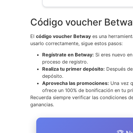
Código voucher Betway
El
código voucher Betway
es una herramient
usarlo correctamente, sigue estos pasos:
Regístrate en Betway:
Si eres nuevo en
proceso de registro.
Realiza tu primer depósito:
Después de r
depósito.
Aprovecha las promociones:
Una vez qu
ofrece un 100% de bonificación en tu pri
Recuerda siempre verificar las condiciones de
ganancias.