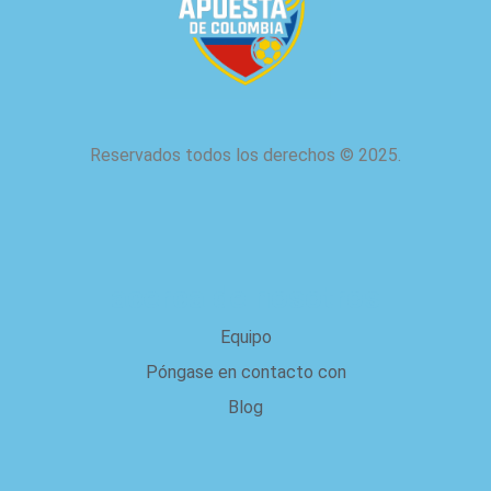
Reservados todos los derechos
©
2025.
acerca de nosotros
Equipo
Póngase en contacto con
Blog