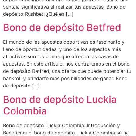
ventaja significativa al realizar tus apuestas. Bono de
depósito Rushbet: ¿Qué es […]
Bono de depósito Betfred
El mundo de las apuestas deportivas es fascinante y
lleno de oportunidades, y uno de los aspectos más
atractivos son los bonos que ofrecen las casas de
apuestas. En este artículo, nos centraremos en el bono
de depósito Betfred, una oferta que puede potenciar tu
bankroll y brindarte más posibilidades de ganar. Bono
de depósito […]
Bono de depósito Luckia
Colombia
Bono de depósito Luckia Colombia: Introducción y
Beneficios El bono de depósito Luckia Colombia se ha