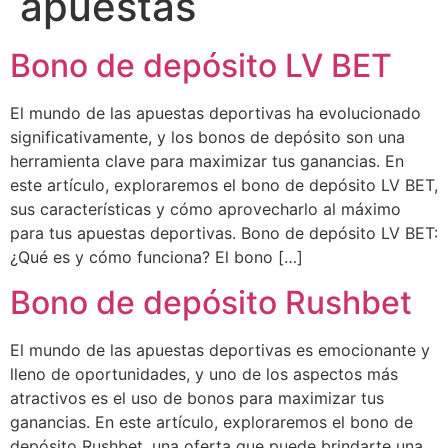
apuestas
Bono de depósito LV BET
El mundo de las apuestas deportivas ha evolucionado
significativamente, y los bonos de depósito son una
herramienta clave para maximizar tus ganancias. En
este artículo, exploraremos el bono de depósito LV BET,
sus características y cómo aprovecharlo al máximo
para tus apuestas deportivas. Bono de depósito LV BET:
¿Qué es y cómo funciona? El bono […]
Bono de depósito Rushbet
El mundo de las apuestas deportivas es emocionante y
lleno de oportunidades, y uno de los aspectos más
atractivos es el uso de bonos para maximizar tus
ganancias. En este artículo, exploraremos el bono de
depósito Rushbet, una oferta que puede brindarte una