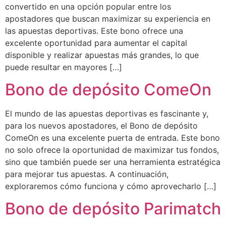
convertido en una opción popular entre los
apostadores que buscan maximizar su experiencia en
las apuestas deportivas. Este bono ofrece una
excelente oportunidad para aumentar el capital
disponible y realizar apuestas más grandes, lo que
puede resultar en mayores […]
Bono de depósito ComeOn
El mundo de las apuestas deportivas es fascinante y,
para los nuevos apostadores, el Bono de depósito
ComeOn es una excelente puerta de entrada. Este bono
no solo ofrece la oportunidad de maximizar tus fondos,
sino que también puede ser una herramienta estratégica
para mejorar tus apuestas. A continuación,
exploraremos cómo funciona y cómo aprovecharlo […]
Bono de depósito Parimatch