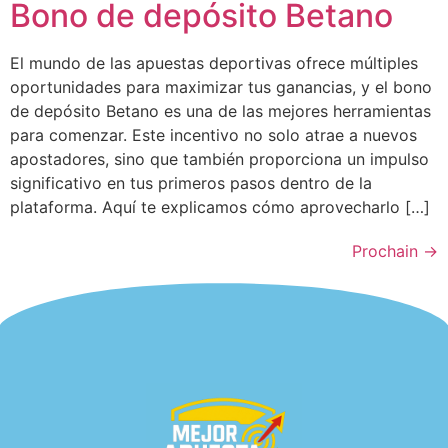
Bono de depósito Betano
El mundo de las apuestas deportivas ofrece múltiples
oportunidades para maximizar tus ganancias, y el bono
de depósito Betano es una de las mejores herramientas
para comenzar. Este incentivo no solo atrae a nuevos
apostadores, sino que también proporciona un impulso
significativo en tus primeros pasos dentro de la
plataforma. Aquí te explicamos cómo aprovecharlo […]
Prochain
→