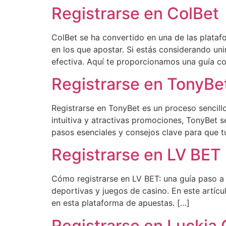
Registrarse en ColBet
ColBet se ha convertido en una de las plata
en los que apostar. Si estás considerando u
efectiva. Aquí te proporcionamos una guía c
Registrarse en TonyBe
Registrarse en TonyBet es un proceso sencil
intuitiva y atractivas promociones, TonyBet 
pasos esenciales y consejos clave para que t
Registrarse en LV BET
Cómo registrarse en LV BET: una guía paso a 
deportivas y juegos de casino. En este artíc
en esta plataforma de apuestas. […]
Registrarse en Luckia