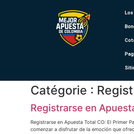
Los
Bon
Cot
Pag
Sit
Catégorie :
Regist
Registrarse en Apuest
Registrarse en Apuesta Total CO: El Primer P
comenzar a disfrutar de la emoción que ofrece