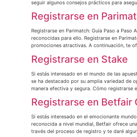
seguir algunos consejos prácticos para asegu
Registrarse en Parima
Registrarse en Parimatch: Guía Paso a Paso 
reconocidas para ello. Registrarse en Parima
promociones atractivas. A continuación, te 
Registrarse en Stake
Si estás interesado en el mundo de las apues
se ha destacado por su amplia variedad de o
manera efectiva y segura. Cómo registrarse 
Registrarse en Betfair
Si estás interesado en el emocionante mundo 
reconocida a nivel mundial, Betfair ofrece un
través del proceso de registro y te daré alg