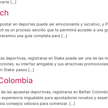
rarte […]
tch
Apostar en deportes puede ser emocionante y lucrativo, y 
tch es un proceso sencillo que te permitirá acceder a una 
ofrecemos una guía completa para […]
tas deportivas, registrarse en Stake puede ser una de las 
pciones, su interfaz amigable y sus atractivas promocione
en Stake: pasos […]
 Colombia
de las apuestas deportivas, registrarse en Betfair Colombi
a experiencia inigualable para apostadores novatos y experi
unos consejos valiosos para comenzar. […]