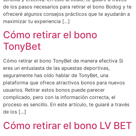
de los pasos necesarios para retirar el bono Bodog y te
ofreceré algunos consejos prácticos que te ayudarán a
maximizar tu experiencia […]
Cómo retirar el bono
TonyBet
Cómo retirar el bono TonyBet de manera efectiva Si
eres un entusiasta de las apuestas deportivas,
seguramente has oído hablar de TonyBet, una
plataforma que ofrece atractivos bonos para nuevos
usuarios. Retirar estos bonos puede parecer
complicado, pero con la información correcta, el
proceso es sencillo. En este artículo, te guiaré a través
de los […]
Cómo retirar el bono LV BET