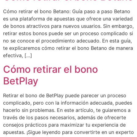
Cómo retirar el bono Betano: Guía paso a paso Betano
es una plataforma de apuestas que ofrece una variedad
de bonos atractivos para nuevos usuarios. Sin embargo,
retirar estos bonos puede ser un proceso complicado si
no se conoce el procedimiento adecuado. En esta guía,
te explicaremos cómo retirar el bono Betano de manera
efectiva, […]
Cómo retirar el bono
BetPlay
Retirar el bono de BetPlay puede parecer un proceso
complicado, pero con la información adecuada, puedes
hacerlo sin problemas. En este artículo, te guiaremos a
través de los pasos necesarios, además de ofrecerte
consejos prácticos para maximizar tu experiencia de
apuestas. ¡Sigue leyendo para convertirte en un experto