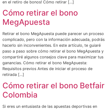
en el retiro de bonos! Cómo retirar […]
Cómo retirar el bono
MegApuesta
Retirar el bono MegApuesta puede parecer un proceso
complicado, pero con la información adecuada, podrás
hacerlo sin inconvenientes. En este artículo, te guiaré
paso a paso sobre cómo retirar el bono MegApuesta y
compartiré algunos consejos clave para maximizar tus
ganancias. Cómo retirar el bono MegApuesta:
Requisitos previos Antes de iniciar el proceso de
retirada […]
Cómo retirar el bono Betfair
Colombia
Si eres un entusiasta de las apuestas deportivas en