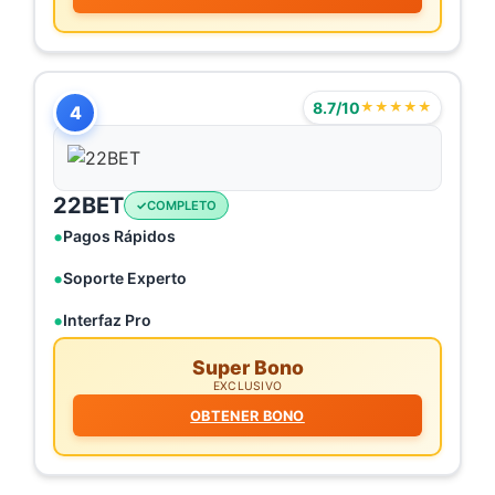
8.7/10
★★★★★
4
22BET
COMPLETO
Pagos Rápidos
Soporte Experto
Interfaz Pro
Super Bono
EXCLUSIVO
OBTENER BONO