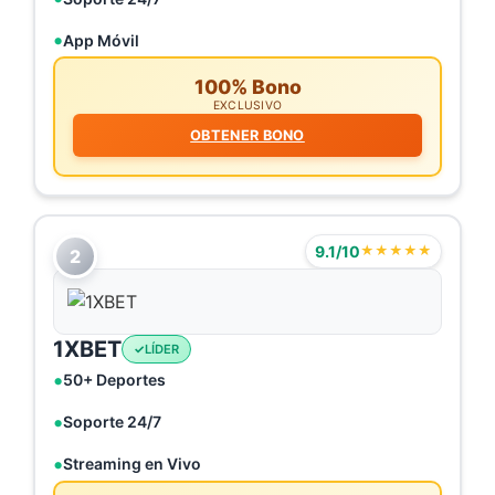
App Móvil
100% Bono
EXCLUSIVO
OBTENER BONO
9.1/10
★★★★★
2
1XBET
LÍDER
50+ Deportes
Soporte 24/7
Streaming en Vivo