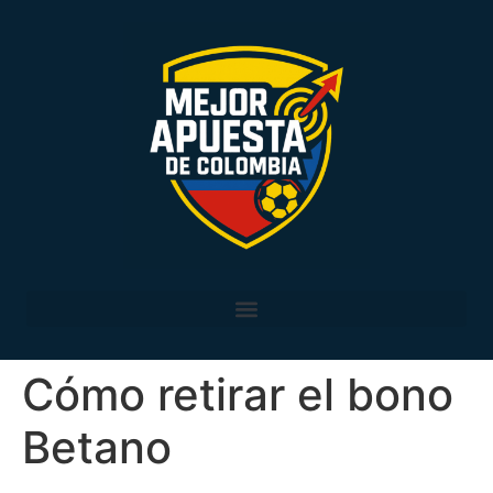
Cómo retirar el bono
Betano