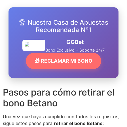
🏆 Nuestra Casa de Apuestas
Recomendada N°1
GGBet
Bono Exclusivo + Soporte 24/7
🎁 RECLAMAR MI BONO
Pasos para cómo retirar el
bono Betano
Una vez que hayas cumplido con todos los requisitos,
sigue estos pasos para
retirar el bono Betano
: