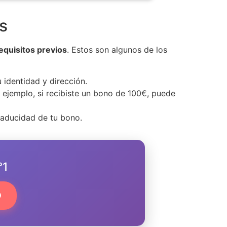
s
equisitos previos
. Estos son algunos de los
 identidad y dirección.
 ejemplo, si recibiste un bono de 100€, puede
 caducidad de tu bono.
°1
O