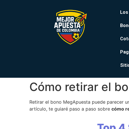
Los
Bon
Cot
Pag
Sit
Cómo retirar el 
Retirar el bono MegApuesta puede parecer un
artículo, te guiaré paso a paso sobre
cómo re
Top 4