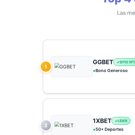
Las me
GGBET
SITIO N°1
1
Bono Generoso
1XBET
LÍDER
2
50+ Deportes