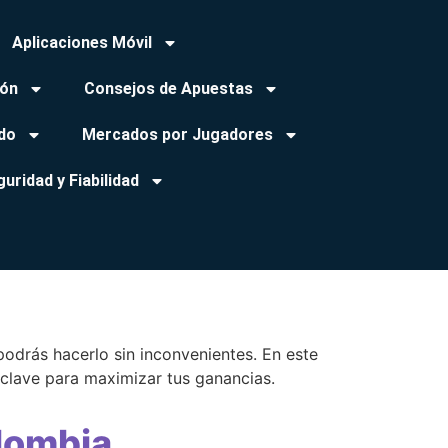
Aplicaciones Móvil
ión
Consejos de Apuestas
do
Mercados por Jugadores
uridad y Fiabilidad
odrás hacerlo sin inconvenientes. En este
clave para maximizar tus ganancias.
lombia