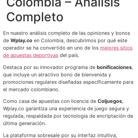
Colombia – Analisis
Completo
En nuestro análisis completo de las opiniones y bonos
de
Wplay.co
en Colombia, descubrimos por qué este
operador se ha convertido en uno de los
mejores sitios
de apuestas deportivas
del país.
Destaca por su innovador programa de
bonificaciones
,
que incluye un atractivo bono de bienvenida y
promociones regulares diseñadas específicamente para
el mercado colombiano.
Como casa de apuestas con licencia de
Coljuegos
,
Wplay.co garantiza una experiencia de juego segura y
regulada, respaldada por tecnología de encriptación de
última generación.
La plataforma sobresale por su interfaz intuitiva,