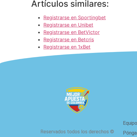
Artículos similares:
Registrarse en Sportingbet
Registrarse en Unibet
Registrarse en BetVictor
Registrarse en Betcris
Registrarse en 1xBet
ac
no
Equip
Reservados todos los derechos
©
Pónga