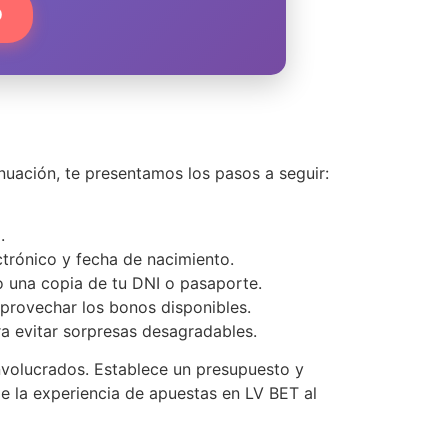
O
uación, te presentamos los pasos a seguir:
.
trónico y fecha de nacimiento.
o una copia de tu DNI o pasaporte.
provechar los bonos disponibles.
a evitar sorpresas desagradables.
nvolucrados. Establece un presupuesto y
e la experiencia de apuestas en LV BET al