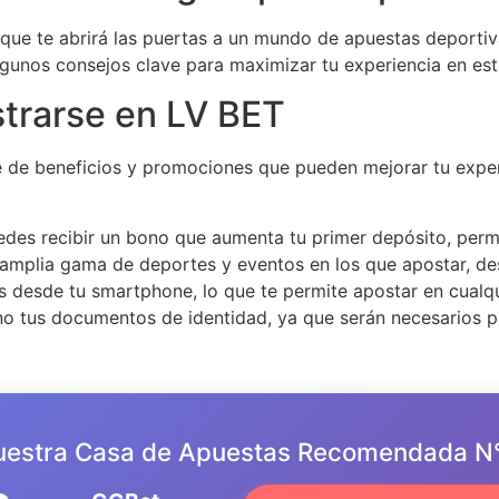
que te abrirá las puertas a un mundo de apuestas deportiva
lgunos consejos clave para maximizar tu experiencia en es
strarse en LV BET
ie de beneficios y promociones que pueden mejorar tu expe
uedes recibir un bono que aumenta tu primer depósito, pe
amplia gama de deportes y eventos en los que apostar, des
 desde tu smartphone, lo que te permite apostar en cualq
 tus documentos de identidad, ya que serán necesarios par
uestra Casa de Apuestas Recomendada N