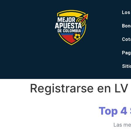
Los
Bon
Cot
Pag
Sit
Registrarse en LV
Top 4
Las me