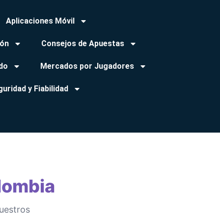
Aplicaciones Móvil
ión
Consejos de Apuestas
do
Mercados por Jugadores
uridad y Fiabilidad
lombia
uestros