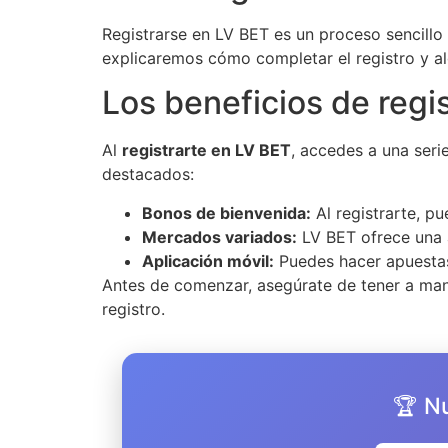
Registrarse en LV BET es un proceso sencillo 
explicaremos cómo completar el registro y a
Los beneficios de regi
Al
registrarte en LV BET
, accedes a una ser
destacados:
Bonos de bienvenida:
Al registrarte, p
Mercados variados:
LV BET ofrece una 
Aplicación móvil:
Puedes hacer apuestas
Antes de comenzar, asegúrate de tener a mano
registro.
🏆 N