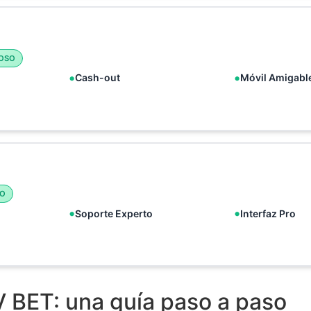
OSO
Cash-out
Móvil Amigabl
TO
Soporte Experto
Interfaz Pro
V BET: una guía paso a paso