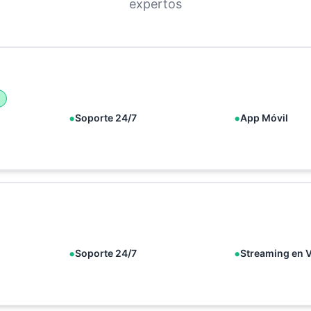
expertos
Soporte 24/7
App Móvil
Soporte 24/7
Streaming en 