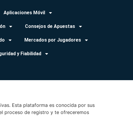
Aplicaciones Móvil
ión
Consejos de Apuestas
do
Mercados por Jugadores
uridad y Fiabilidad
ivas. Esta plataforma es conocida por sus
el proceso de registro y te ofreceremos