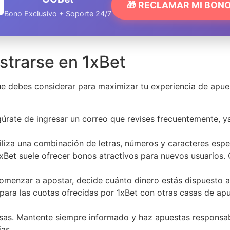
🎁 RECLAMAR MI BON
Bono Exclusivo + Soporte 24/7
strarse en 1xBet
 que debes considerar para maximizar tu experiencia de apu
rate de ingresar un correo que revises frecuentemente, ya
liza una combinación de letras, números y caracteres espe
xBet suele ofrecer bonos atractivos para nuevos usuarios. 
menzar a apostar, decide cuánto dinero estás dispuesto a u
ra las cuotas ofrecidas por 1xBet con otras casas de apu
sas. Mantente siempre informado y haz apuestas responsabl
as.