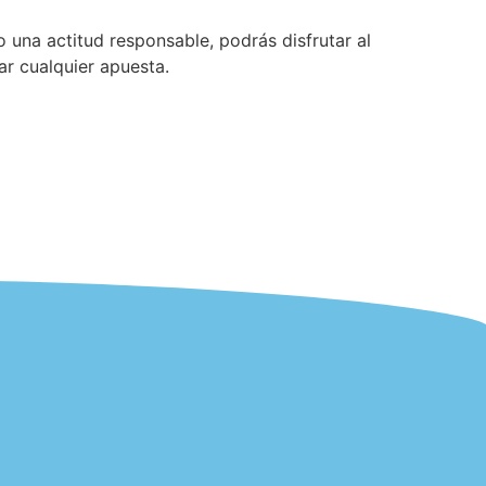
 una actitud responsable, podrás disfrutar al
ar cualquier apuesta.