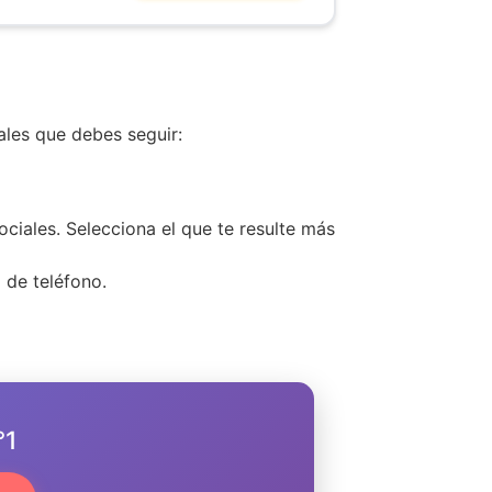
ales que debes seguir:
ociales. Selecciona el que te resulte más
 de teléfono.
°1