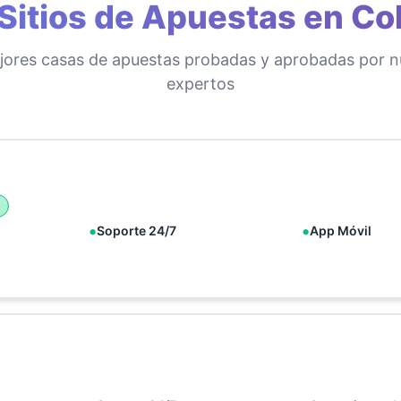
 Sitios de Apuestas en Co
jores casas de apuestas probadas y aprobadas por n
expertos
Soporte 24/7
App Móvil