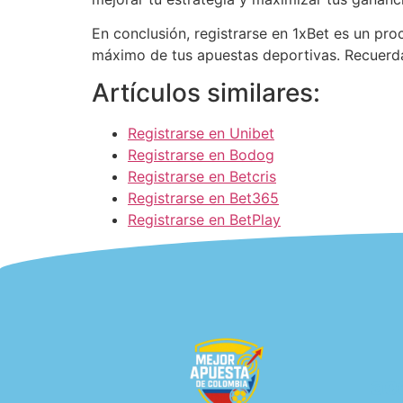
En conclusión, registrarse en 1xBet es un pro
máximo de tus apuestas deportivas. Recuerda 
Artículos similares:
Registrarse en Unibet
Registrarse en Bodog
Registrarse en Betcris
Registrarse en Bet365
Registrarse en BetPlay
ac