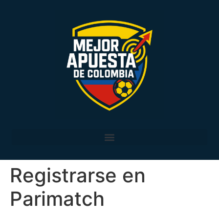
Registrarse en
Parimatch