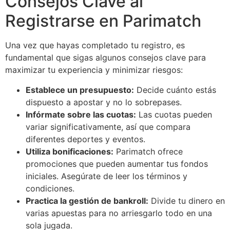
Consejos Clave al
Registrarse en Parimatch
Una vez que hayas completado tu registro, es
fundamental que sigas algunos consejos clave para
maximizar tu experiencia y minimizar riesgos:
Establece un presupuesto:
Decide cuánto estás
dispuesto a apostar y no lo sobrepases.
Infórmate sobre las cuotas:
Las cuotas pueden
variar significativamente, así que compara
diferentes deportes y eventos.
Utiliza bonificaciones:
Parimatch ofrece
promociones que pueden aumentar tus fondos
iniciales. Asegúrate de leer los términos y
condiciones.
Practica la gestión de bankroll:
Divide tu dinero en
varias apuestas para no arriesgarlo todo en una
sola jugada.