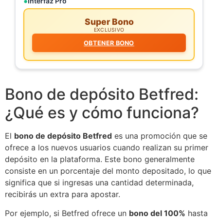
Interfaz Pro
Super Bono
EXCLUSIVO
OBTENER BONO
Bono de depósito Betfred:
¿Qué es y cómo funciona?
El
bono de depósito Betfred
es una promoción que se
ofrece a los nuevos usuarios cuando realizan su primer
depósito en la plataforma. Este bono generalmente
consiste en un porcentaje del monto depositado, lo que
significa que si ingresas una cantidad determinada,
recibirás un extra para apostar.
Por ejemplo, si Betfred ofrece un
bono del 100%
hasta