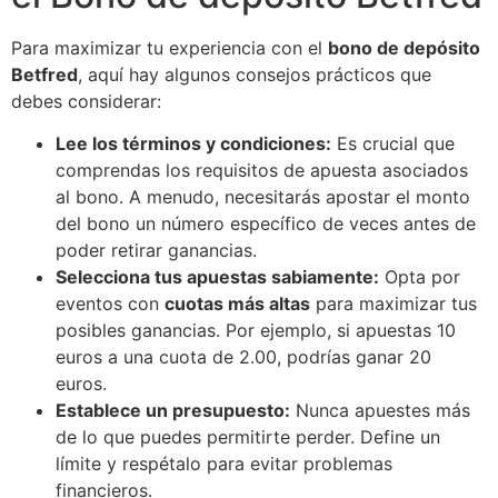
Para maximizar tu experiencia con el
bono de depósito
Betfred
, aquí hay algunos consejos prácticos que
debes considerar:
Lee los términos y condiciones:
Es crucial que
comprendas los requisitos de apuesta asociados
al bono. A menudo, necesitarás apostar el monto
del bono un número específico de veces antes de
poder retirar ganancias.
Selecciona tus apuestas sabiamente:
Opta por
eventos con
cuotas más altas
para maximizar tus
posibles ganancias. Por ejemplo, si apuestas 10
euros a una cuota de 2.00, podrías ganar 20
euros.
Establece un presupuesto:
Nunca apuestes más
de lo que puedes permitirte perder. Define un
límite y respétalo para evitar problemas
financieros.