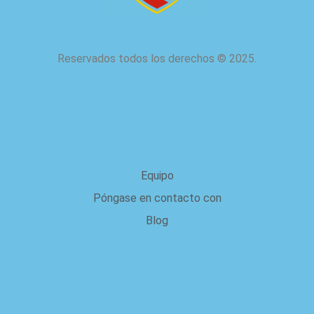
Reservados todos los derechos
©
2025.
acerca de nosotros
Equipo
Póngase en contacto con
Blog
Legal