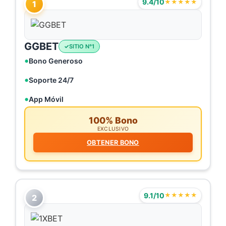
9.4/10
★★★★★
1
GGBET
SITIO N°1
Bono Generoso
Soporte 24/7
App Móvil
100% Bono
EXCLUSIVO
OBTENER BONO
9.1/10
★★★★★
2