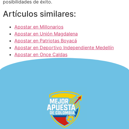
posibilidades de éxito.
Artículos similares:
Apostar en Millonarios
Apostar en Unión Magdalena
Apostar en Patriotas Boyacá
Apostar en Deportivo Independiente Medellín
Apostar en Once Caldas