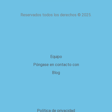
Reservados todos los derechos
©
2025.
acerca de nosotros
Equipo
Póngase en contacto con
Blog
Legal
Política de privacidad