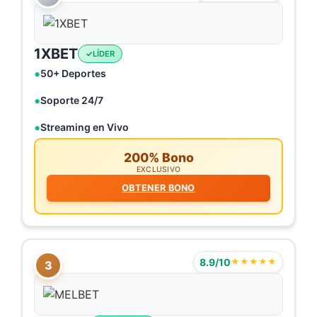
1XBET
LÍDER
50+ Deportes
Soporte 24/7
Streaming en Vivo
200% Bono
EXCLUSIVO
OBTENER BONO
8.9/10
★★★★★
3