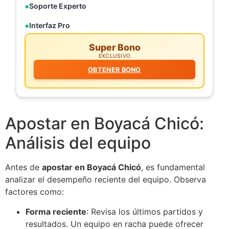
Soporte Experto
Interfaz Pro
Super Bono
EXCLUSIVO
OBTENER BONO
Apostar en Boyacá Chicó:
Análisis del equipo
Antes de
apostar en Boyacá Chicó
, es fundamental
analizar el desempeño reciente del equipo. Observa
factores como:
Forma reciente
: Revisa los últimos partidos y
resultados. Un equipo en racha puede ofrecer