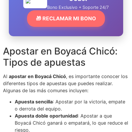
Bono Exclusivo + Soporte 24/7
🎁 RECLAMAR MI BONO
Apostar en Boyacá Chicó:
Tipos de apuestas
Al
apostar en Boyacá Chicó
, es importante conocer los
diferentes tipos de apuestas que puedes realizar.
Algunas de las más comunes incluyen:
Apuesta sencilla
: Apostar por la victoria, empate
o derrota del equipo.
Apuesta doble oportunidad
: Apostar a que
Boyacá Chicó ganará o empatará, lo que reduce el
riesgo.