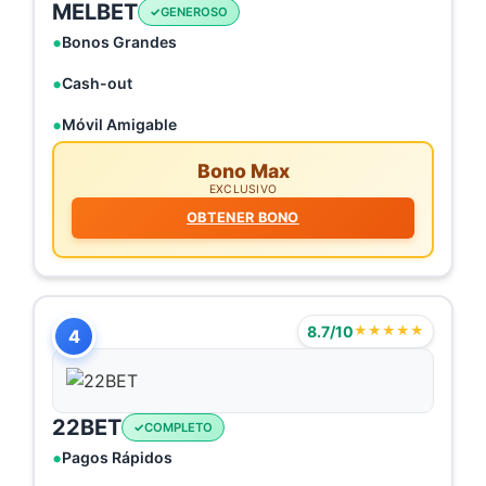
MELBET
GENEROSO
Bonos Grandes
Cash-out
Móvil Amigable
Bono Max
EXCLUSIVO
OBTENER BONO
8.7/10
★★★★★
4
22BET
COMPLETO
Pagos Rápidos