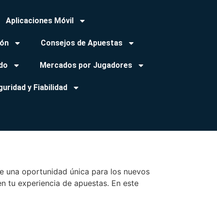
Aplicaciones Móvil
ión
Consejos de Apuestas
do
Mercados por Jugadores
uridad y Fiabilidad
e una oportunidad única para los nuevos
n tu experiencia de apuestas. En este