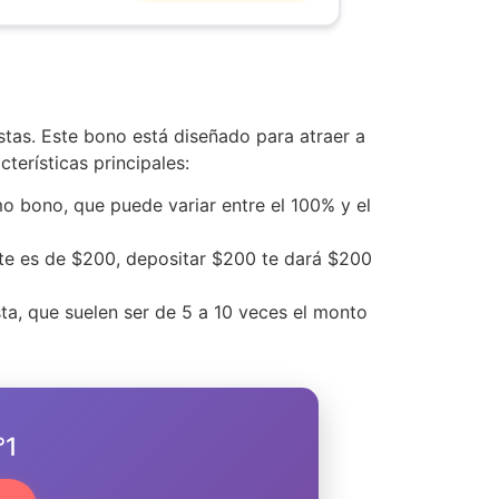
tas. Este bono está diseñado para atraer a
terísticas principales:
o bono, que puede variar entre el 100% y el
mite es de $200, depositar $200 te dará $200
sta, que suelen ser de 5 a 10 veces el monto
°1