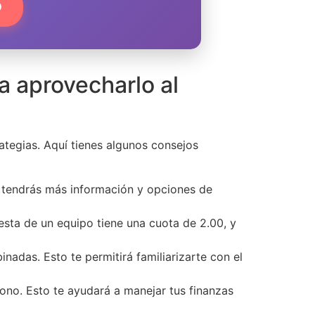
O
 aprovecharlo al
trategias. Aquí tienes algunos consejos
, tendrás más información y opciones de
sta de un equipo tiene una cuota de 2.00, y
nadas. Esto te permitirá familiarizarte con el
bono. Esto te ayudará a manejar tus finanzas