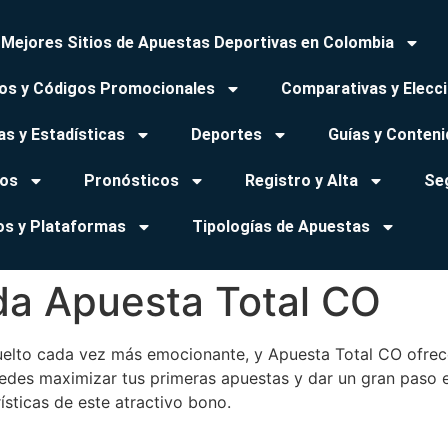
 Mejores Sitios de Apuestas Deportivas en Colombia
os y Códigos Promocionales
Comparativas y Elecc
as y Estadísticas
Deportes
Guías y Conteni
os
Pronósticos
Registro y Alta
Seg
ios y Plataformas
Tipologías de Apuestas
da Apuesta Total CO
uelto cada vez más emocionante, y Apuesta Total CO ofrec
uedes maximizar tus primeras apuestas y dar un gran paso e
ísticas de este atractivo bono.