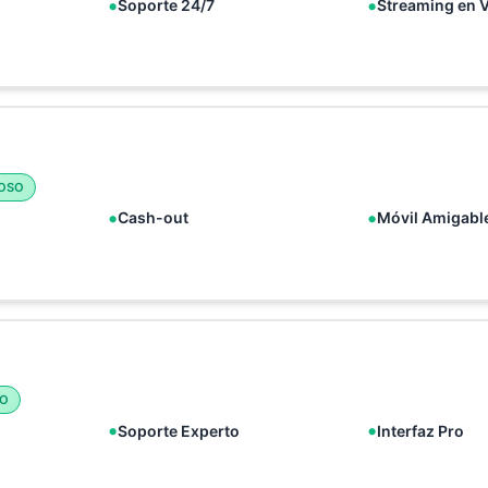
Soporte 24/7
Streaming en 
OSO
Cash-out
Móvil Amigabl
TO
Soporte Experto
Interfaz Pro