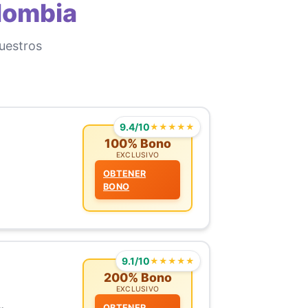
lombia
uestros
9.4/10
★★★★★
100% Bono
EXCLUSIVO
OBTENER
BONO
9.1/10
★★★★★
200% Bono
EXCLUSIVO
OBTENER