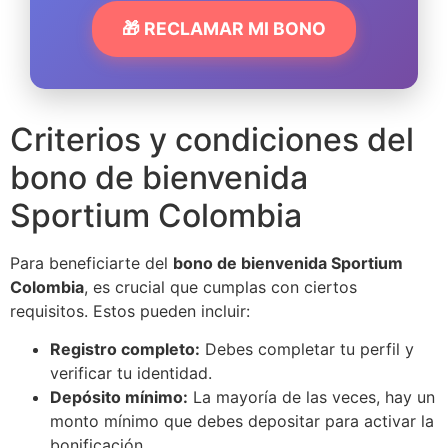
🎁 RECLAMAR MI BONO
Criterios y condiciones del
bono de bienvenida
Sportium Colombia
Para beneficiarte del
bono de bienvenida Sportium
Colombia
, es crucial que cumplas con ciertos
requisitos. Estos pueden incluir:
Registro completo:
Debes completar tu perfil y
verificar tu identidad.
Depósito mínimo:
La mayoría de las veces, hay un
monto mínimo que debes depositar para activar la
bonificación.