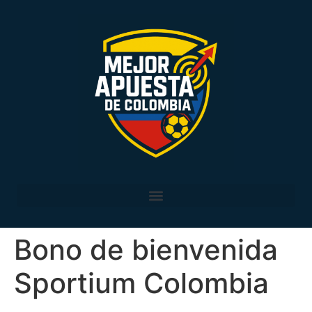
Bono de bienvenida
Sportium Colombia