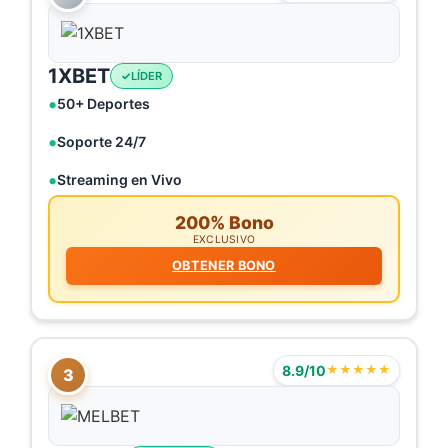
1XBET
LÍDER
50+ Deportes
Soporte 24/7
Streaming en Vivo
200% Bono
EXCLUSIVO
OBTENER BONO
8.9/10
★★★★★
3