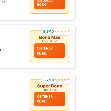
Vivo
BONO
8.9/10
★★★★★
Bono Max
EXCLUSIVO
OBTENER
e
BONO
8.7/10
★★★★★
Super Bono
EXCLUSIVO
OBTENER
BONO