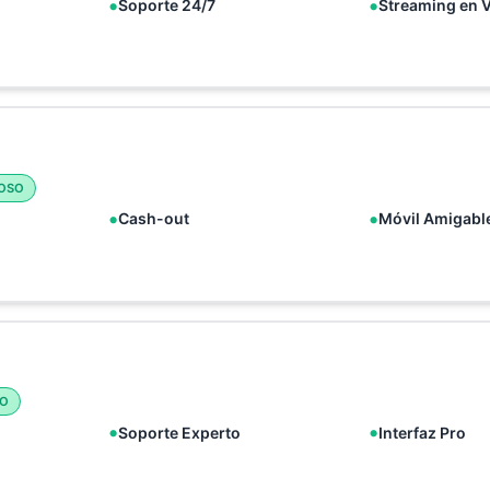
Soporte 24/7
Streaming en 
OSO
Cash-out
Móvil Amigabl
TO
Soporte Experto
Interfaz Pro