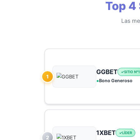
Top 4
Las me
GGBET
SITIO N°1
1
Bono Generoso
1XBET
LÍDER
2