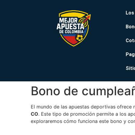
Los
Bon
Cot
Pag
Sit
Bono de cumpleañ
El mundo de las apuestas deportivas ofrece 
CO
. Este tipo de promoción permite a los apo
exploraremos cómo funciona este bono y cons