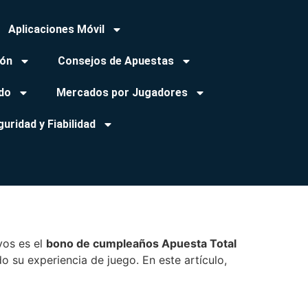
Aplicaciones Móvil
ión
Consejos de Apuestas
do
Mercados por Jugadores
uridad y Fiabilidad
vos es el
bono de cumpleaños Apuesta Total
o su experiencia de juego. En este artículo,