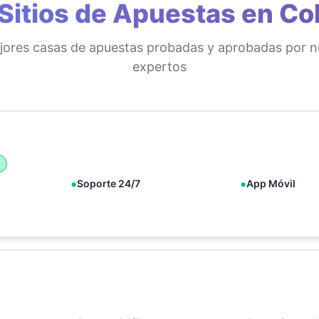
 Sitios de Apuestas en Co
jores casas de apuestas probadas y aprobadas por n
expertos
Soporte 24/7
App Móvil