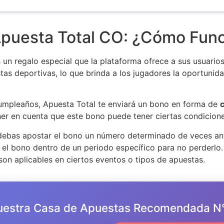
puesta Total CO: ¿Cómo Fun
 un regalo especial que la plataforma ofrece a sus usuari
tas deportivas, lo que brinda a los jugadores la oportunid
 cumpleaños, Apuesta Total te enviará un bono en forma de
er en cuenta que este bono puede tener ciertas condicione
debas apostar el bono un número determinado de veces ante
 el bono dentro de un periodo específico para no perderlo.
on aplicables en ciertos eventos o tipos de apuestas.
uestra Casa de Apuestas Recomendada N