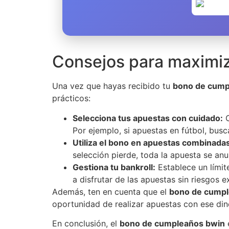
Consejos para maximiz
Una vez que hayas recibido tu
bono de cump
prácticos:
Selecciona tus apuestas con cuidado:
O
Por ejemplo, si apuestas en fútbol, bus
Utiliza el bono en apuestas combinadas
selección pierde, toda la apuesta se anu
Gestiona tu bankroll:
Establece un límit
a disfrutar de las apuestas sin riesgos e
Además, ten en cuenta que el
bono de cumpl
oportunidad de realizar apuestas con ese din
En conclusión, el
bono de cumpleaños bwin
e