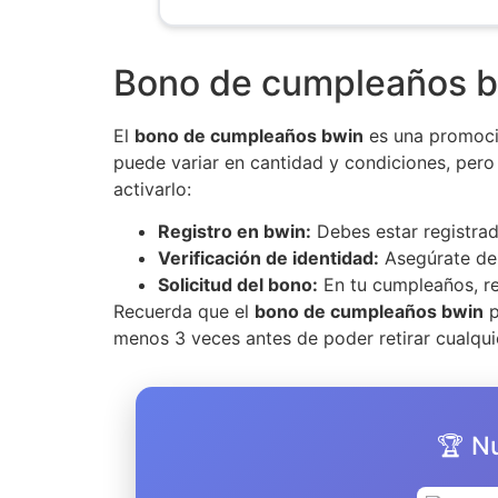
Bono de cumpleaños b
El
bono de cumpleaños bwin
es una promoció
puede variar en cantidad y condiciones, pero
activarlo:
Registro en bwin:
Debes estar registrad
Verificación de identidad:
Asegúrate de 
Solicitud del bono:
En tu cumpleaños, rev
Recuerda que el
bono de cumpleaños bwin
p
menos 3 veces antes de poder retirar cualquie
🏆 N