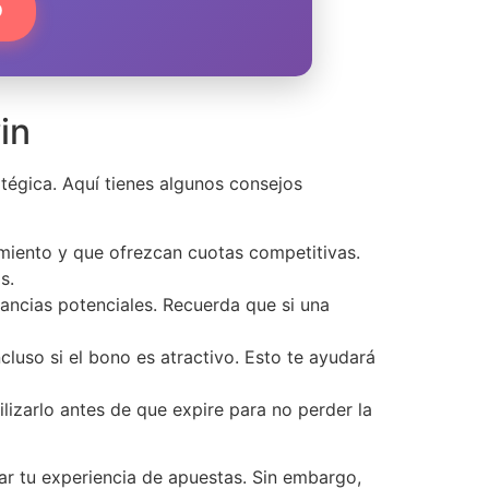
O
in
atégica. Aquí tienes algunos consejos
iento y que ofrezcan cuotas competitivas.
s.
ancias potenciales. Recuerda que si una
cluso si el bono es atractivo. Esto te ayudará
lizarlo antes de que expire para no perder la
ar tu experiencia de apuestas. Sin embargo,