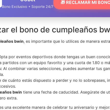
🎁 RECLAMAR MI BON
Bono Exclusivo + Soporte 24/7
ar el bono de cumpleaños bw
leaños bwin
, es importante que lo utilices de manera estr
pta por eventos deportivos donde tengas un buen conocim
ca partidos con un equipo favorito y una cuota de 1.80 o má
:
Al combinar varias selecciones, puedes aumentar tus gan
la.
e de cuánto estás dispuesto a perder y no lo sobrepases, in
xcesivos.
eaños bwin
tiene una fecha de caducidad. Asegúrate de uti
ero extra.
s una excelente manera de celebrar tu aniversario y mejor