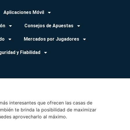
Aplicaciones Móvil
ión
Consejos de Apuestas
do
Mercados por Jugadores
uridad y Fiabilidad
más interesantes que ofrecen las casas de
también te brinda la posibilidad de maximizar
uedes aprovecharlo al máximo.