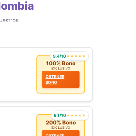
lombia
uestros
9.4/10
★★★★★
100% Bono
EXCLUSIVO
OBTENER
BONO
9.1/10
★★★★★
200% Bono
EXCLUSIVO
OBTENER