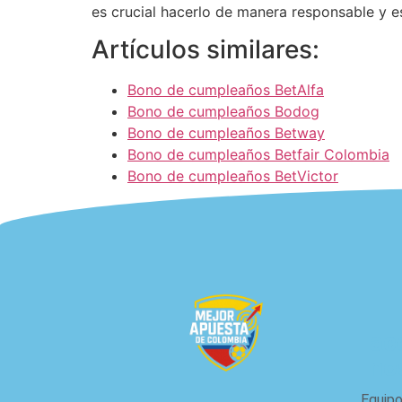
es crucial hacerlo de manera responsable y e
Artículos similares:
Bono de cumpleaños BetAlfa
Bono de cumpleaños Bodog
Bono de cumpleaños Betway
Bono de cumpleaños Betfair Colombia
Bono de cumpleaños BetVictor
ac
no
Equip