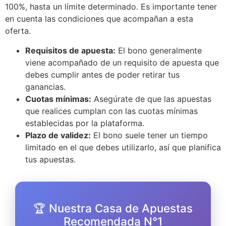
100%, hasta un límite determinado. Es importante tener
en cuenta las condiciones que acompañan a esta
oferta.
Requisitos de apuesta:
El bono generalmente
viene acompañado de un requisito de apuesta que
debes cumplir antes de poder retirar tus
ganancias.
Cuotas mínimas:
Asegúrate de que las apuestas
que realices cumplan con las cuotas mínimas
establecidas por la plataforma.
Plazo de validez:
El bono suele tener un tiempo
limitado en el que debes utilizarlo, así que planifica
tus apuestas.
🏆 Nuestra Casa de Apuestas
Recomendada N°1