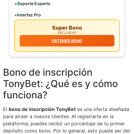
Soporte Experto
Interfaz Pro
Super Bono
EXCLUSIVO
OBTENER BONO
Bono de inscripción
TonyBet: ¿Qué es y cómo
funciona?
El
bono de inscripción TonyBet
es una oferta diseñada
para atraer a nuevos clientes. Al registrarte en la
plataforma, puedes recibir un porcentaje de tu primer
depósito como bono. Por lo general, esto puede ser del