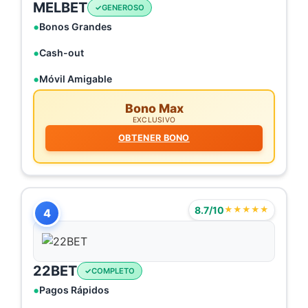
MELBET
GENEROSO
Bonos Grandes
Cash-out
Móvil Amigable
Bono Max
EXCLUSIVO
OBTENER BONO
8.7/10
★★★★★
4
22BET
COMPLETO
Pagos Rápidos