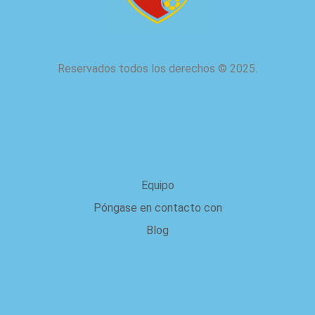
Reservados todos los derechos
©
2025.
acerca de nosotros
Equipo
Póngase en contacto con
Blog
Legal