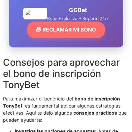
GGBet
Bono Exclusivo + Soporte 24/7
🎁 RECLAMAR MI BONO
Consejos para aprovechar
el bono de inscripción
TonyBet
Para maximizar el beneficio del
bono de inscripción
TonyBet
, es fundamental aplicar algunas estrategias
efectivas. Aquí te dejo algunos
consejos prácticos
que
pueden ayudarte:
Investiga las opciones de apuestas:
Antes de