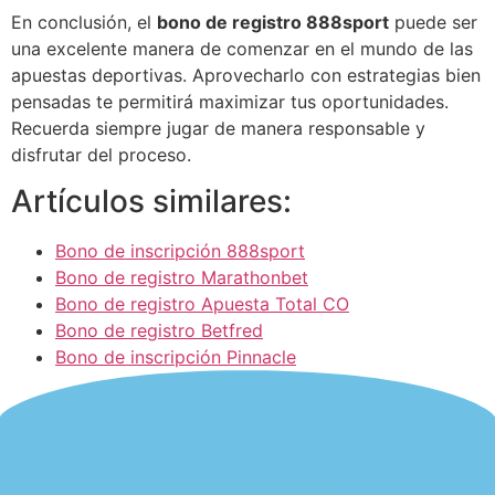
En conclusión, el
bono de registro 888sport
puede ser
una excelente manera de comenzar en el mundo de las
apuestas deportivas. Aprovecharlo con estrategias bien
pensadas te permitirá maximizar tus oportunidades.
Recuerda siempre jugar de manera responsable y
disfrutar del proceso.
Artículos similares:
Bono de inscripción 888sport
Bono de registro Marathonbet
Bono de registro Apuesta Total CO
Bono de registro Betfred
Bono de inscripción Pinnacle