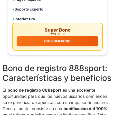
Soporte Experto
Interfaz Pro
Super Bono
EXCLUSIVO
OBTENER BONO
Bono de registro 888sport:
Características y beneficios
El
bono de registro 888sport
es una excelente
oportunidad para que los nuevos usuarios comiencen
su experiencia de apuestas con un impulso financiero.
Generalmente, consiste en una
bonificación del 100%
en el primer depósito hasta un límite específico. Esto