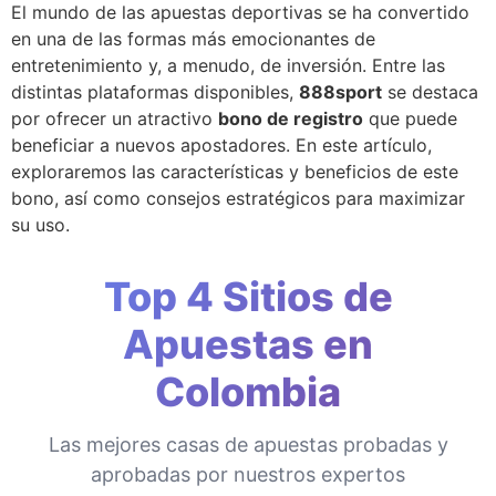
El mundo de las apuestas deportivas se ha convertido
en una de las formas más emocionantes de
entretenimiento y, a menudo, de inversión. Entre las
distintas plataformas disponibles,
888sport
se destaca
por ofrecer un atractivo
bono de registro
que puede
beneficiar a nuevos apostadores. En este artículo,
exploraremos las características y beneficios de este
bono, así como consejos estratégicos para maximizar
su uso.
Top 4 Sitios de
Apuestas en
Colombia
Las mejores casas de apuestas probadas y
aprobadas por nuestros expertos