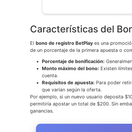
Características del Bo
El
bono de registro BetPlay
es una promoción
de un porcentaje de la primera apuesta o como
Porcentaje de bonificación:
Generalmente
Monto máximo del bono:
Existen límite
cuenta.
Requisitos de apuesta:
Para poder retir
que varían según la oferta.
Por ejemplo, si un nuevo usuario deposita $1
permitiría apostar un total de $200. Sin embar
ganancias.