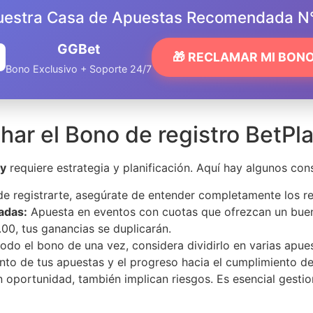
uestra Casa de Apuestas Recomendada N
GGBet
🎁 RECLAMAR MI BON
Bono Exclusivo + Soporte 24/7
ar el Bono de registro BetPl
ay
requiere estrategia y planificación. Aquí hay algunos con
e registrarte, asegúrate de entender completamente los re
adas:
Apuesta en eventos con cuotas que ofrezcan un buen 
.00, tus ganancias se duplicarán.
odo el bono de una vez, considera dividirlo en varias apues
nto de tus apuestas y el progreso hacia el cumplimiento de 
oportunidad, también implican riesgos. Es esencial gestio