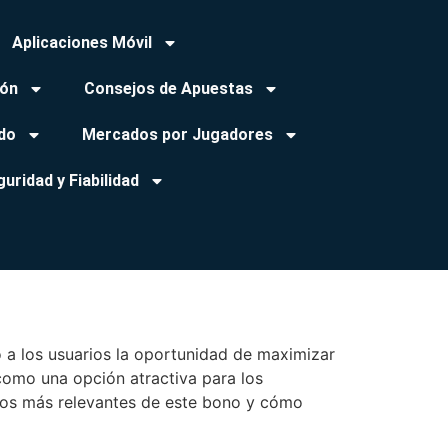
Aplicaciones Móvil
ión
Consejos de Apuestas
do
Mercados por Jugadores
uridad y Fiabilidad
o a los usuarios la oportunidad de maximizar
omo una opción atractiva para los
tos más relevantes de este bono y cómo