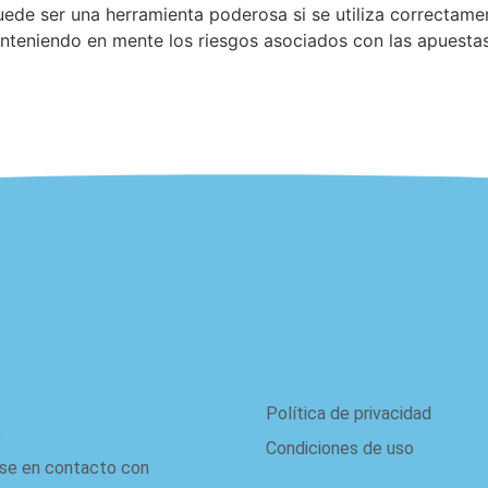
ede ser una herramienta poderosa si se utiliza correctamen
nteniendo en mente los riesgos asociados con las apuestas
erca de
Legal
sotros
Política de privacidad
o
Condiciones de uso
se en contacto con