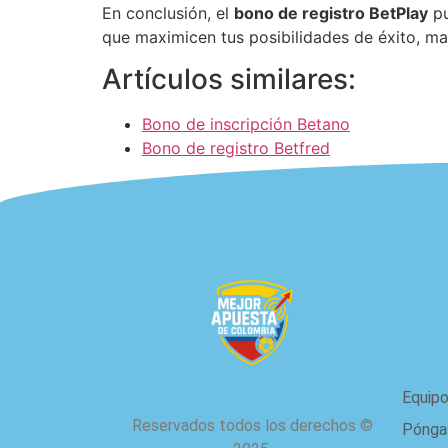
En conclusión, el
bono de registro BetPlay
pu
que maximicen tus posibilidades de éxito, ma
Artículos similares:
Bono de inscripción Betano
Bono de registro Betfred
ac
no
Equip
Reservados todos los derechos
©
Pónga