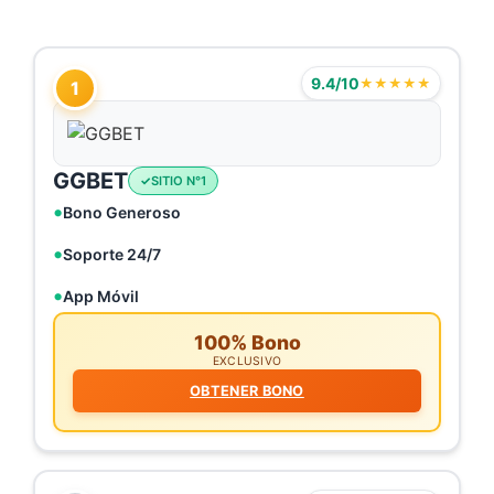
9.4/10
★★★★★
1
GGBET
SITIO N°1
Bono Generoso
Soporte 24/7
App Móvil
100% Bono
EXCLUSIVO
OBTENER BONO