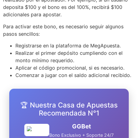
deposita $100 y el bono es del 100%, recibirá $100
adicionales para apostar.
Para activar este bono, es necesario seguir algunos
pasos sencillos:
Registrarse en la plataforma de MegApuesta.
Realizar el primer depósito cumpliendo con el
monto mínimo requerido.
Aplicar el código promocional, si es necesario.
Comenzar a jugar con el saldo adicional recibido.
🏆 Nuestra Casa de Apuestas
Recomendada N°1
GGBet
Bono Exclusivo + Soporte 24/7