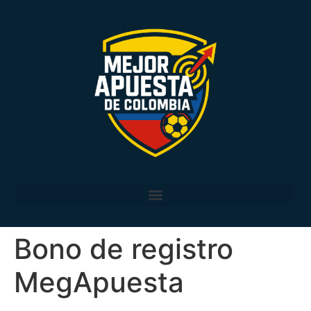
Bono de registro
MegApuesta