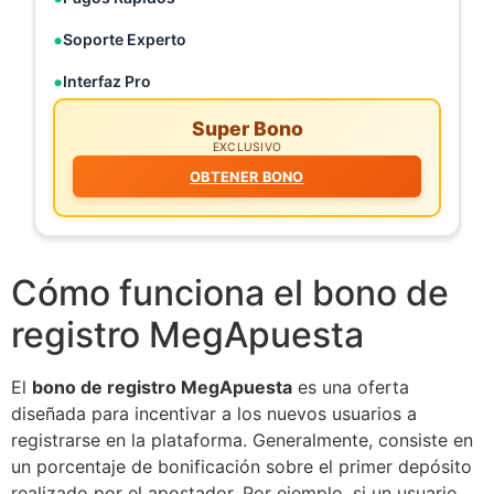
Soporte Experto
Interfaz Pro
Super Bono
EXCLUSIVO
OBTENER BONO
Cómo funciona el bono de
registro MegApuesta
El
bono de registro MegApuesta
es una oferta
diseñada para incentivar a los nuevos usuarios a
registrarse en la plataforma. Generalmente, consiste en
un porcentaje de bonificación sobre el primer depósito
realizado por el apostador. Por ejemplo, si un usuario