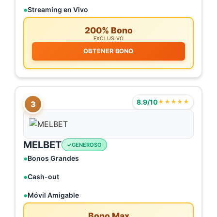
Streaming en Vivo
200% Bono
EXCLUSIVO
OBTENER BONO
8.9/10
★★★★★
3
MELBET
GENEROSO
Bonos Grandes
Cash-out
Móvil Amigable
Bono Max