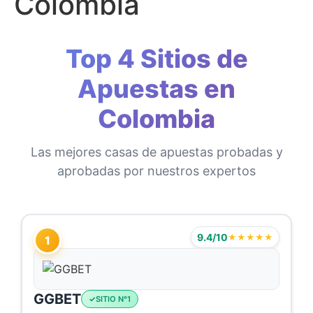
Colombia
Top 4 Sitios de
Apuestas en
Colombia
Las mejores casas de apuestas probadas y
aprobadas por nuestros expertos
9.4/10
★★★★★
1
GGBET
SITIO N°1