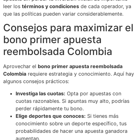
leer los
términos y condiciones
de cada operador, ya
que las políticas pueden variar considerablemente.
Consejos para maximizar el
bono primer apuesta
reembolsada Colombia
Aprovechar el
bono primer apuesta reembolsada
Colombia
requiere estrategia y conocimiento. Aquí hay
algunos consejos prácticos:
Investiga las cuotas:
Opta por apuestas con
cuotas razonables. Si apuntas muy alto, podrías
perder rápidamente tu bono.
Elige deportes que conoces:
Si tienes más
conocimiento sobre un deporte específico, tus
probabilidades de hacer una apuesta ganadora
aumentan.