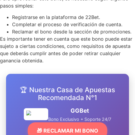
pasos simples:
Registrarse en la plataforma de 22Bet.
Completar el proceso de verificación de cuenta.
Reclamar el bono desde la sección de promociones.
Es importante tener en cuenta que este bono puede estar
sujeto a ciertas condiciones, como requisitos de apuesta
que deberás cumplir antes de poder retirar cualquier
ganancia obtenida.
🏆 Nuestra Casa de Apuestas
Recomendada N°1
GGBet
Bono Exclusivo + Soporte 24/7
🎁 RECLAMAR MI BONO