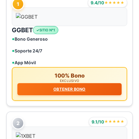
9.4/10
★★★★★
1
GGBET
SITIO N°1
Bono Generoso
Soporte 24/7
App Móvil
100% Bono
EXCLUSIVO
OBTENER BONO
9.1/10
★★★★★
2