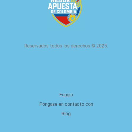
Reservados todos los derechos
©
2025.
acerca de nosotros
Equipo
Póngase en contacto con
Blog