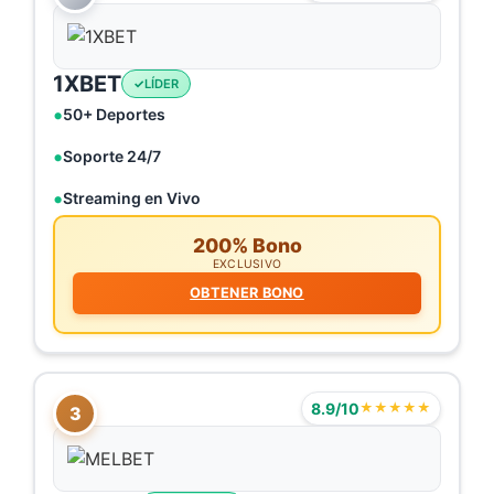
1XBET
LÍDER
50+ Deportes
Soporte 24/7
Streaming en Vivo
200% Bono
EXCLUSIVO
OBTENER BONO
8.9/10
★★★★★
3