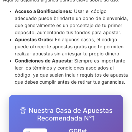
Acceso a Bonificaciones:
Usar el código
adecuado puede brindarte un bono de bienvenida,
que generalmente es un porcentaje de tu primer
depósito, aumentando tus fondos para apostar.
Apuestas Gratis:
En algunos casos, el código
puede ofrecerte apuestas gratis que te permiten
realizar apuestas sin arriesgar tu propio dinero.
Condiciones de Apuesta:
Siempre es importante
leer los términos y condiciones asociados al
código, ya que suelen incluir requisitos de apuesta
que debes cumplir antes de retirar tus ganancias.
🏆 Nuestra Casa de Apuestas
Recomendada N°1
GGBet