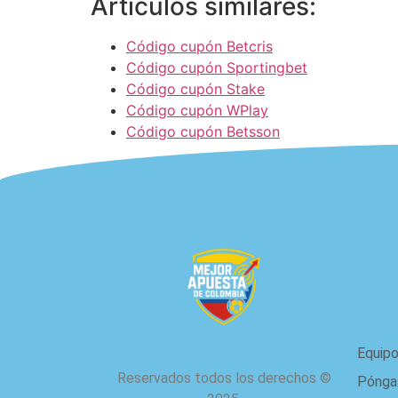
Artículos similares:
Código cupón Betcris
Código cupón Sportingbet
Código cupón Stake
Código cupón WPlay
Código cupón Betsson
ac
no
Equip
Reservados todos los derechos
©
Pónga