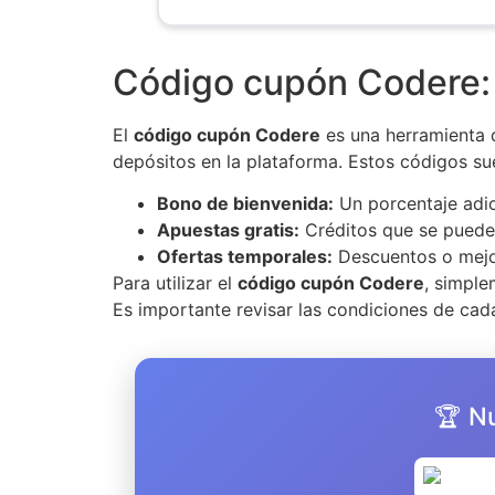
Código cupón Codere:
El
código cupón Codere
es una herramienta q
depósitos en la plataforma. Estos códigos su
Bono de bienvenida:
Un porcentaje adic
Apuestas gratis:
Créditos que se pueden 
Ofertas temporales:
Descuentos o mejor
Para utilizar el
código cupón Codere
, simple
Es importante revisar las condiciones de cad
🏆 N