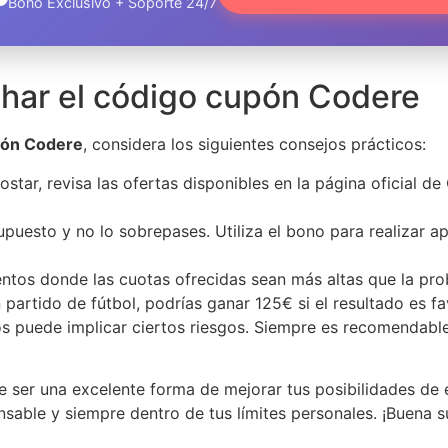
Bono Exclusivo + Soporte 24/7
har el código cupón Codere
pón Codere
, considera los siguientes consejos prácticos:
star, revisa las ofertas disponibles en la página oficial 
puesto y no lo sobrepases. Utiliza el bono para realizar a
tos donde las cuotas ofrecidas sean más altas que la proba
partido de fútbol, podrías ganar 125€ si el resultado es fa
 puede implicar ciertos riesgos. Siempre es recomendable 
 ser una excelente forma de mejorar tus posibilidades de é
sable y siempre dentro de tus límites personales. ¡Buena s