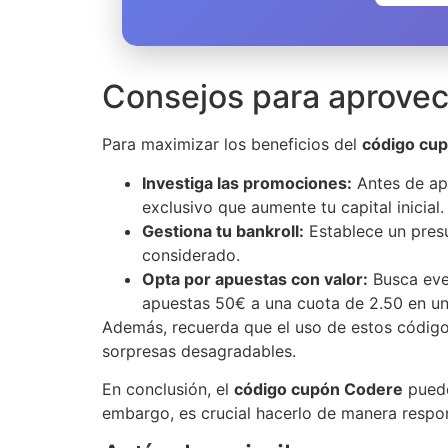
Consejos para aprovec
Para maximizar los beneficios del
código cu
Investiga las promociones:
Antes de apo
exclusivo que aumente tu capital inicial.
Gestiona tu bankroll:
Establece un presu
considerado.
Opta por apuestas con valor:
Busca even
apuestas 50€ a una cuota de 2.50 en un 
Además, recuerda que el uso de estos códigos
sorpresas desagradables.
En conclusión, el
código cupón Codere
puede
embargo, es crucial hacerlo de manera respon