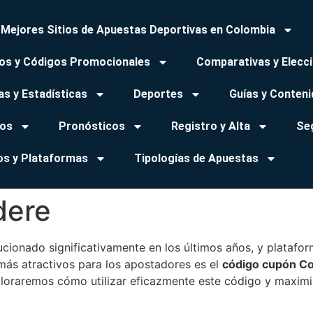
 Mejores Sitios de Apuestas Deportivas en Colombia
os y Códigos Promocionales
Comparativas y Elecc
as y Estadísticas
Deportes
Guías y Conteni
os
Pronósticos
Registro y Alta
Seg
ios y Plataformas
Tipologías de Apuestas
dere
ucionado significativamente en los últimos años, y plata
 más atractivos para los apostadores es el
código cupón C
ploraremos cómo utilizar eficazmente este código y maximi