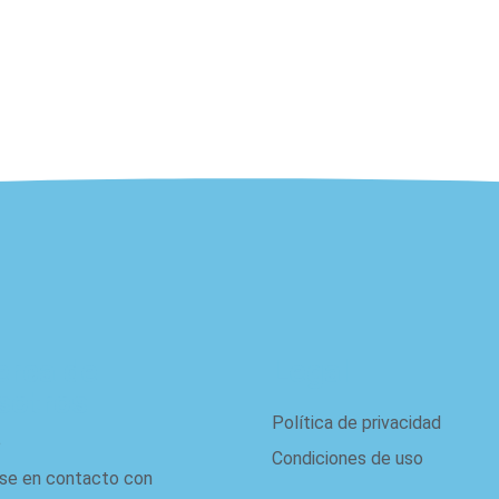
erca de
Legal
sotros
Política de privacidad
o
Condiciones de uso
se en contacto con