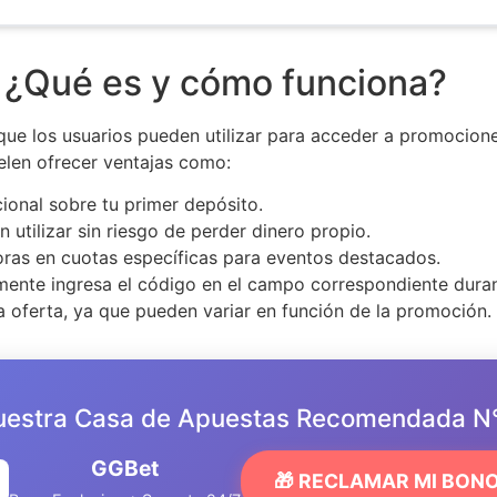
 ¿Qué es y cómo funciona?
ue los usuarios pueden utilizar para acceder a promociones 
elen ofrecer ventajas como:
ional sobre tu primer depósito.
utilizar sin riesgo de perder dinero propio.
as en cuotas específicas para eventos destacados.
mente ingresa el código en el campo correspondiente durant
a oferta, ya que pueden variar en función de la promoción.
uestra Casa de Apuestas Recomendada N
GGBet
🎁 RECLAMAR MI BON