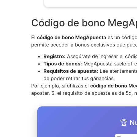
Código de bono MegApu
El
código de bono MegApuesta
es un código 
permite acceder a bonos exclusivos que pued
Registro:
Asegúrate de ingresar el códig
Tipos de bonos:
MegApuesta suele ofrec
Requisitos de apuesta:
Lee atentamente
de poder retirar tus ganancias.
Por ejemplo, si utilizas el
código de bono M
apostar. Si el requisito de apuesta es de 5x, 
🏆 N