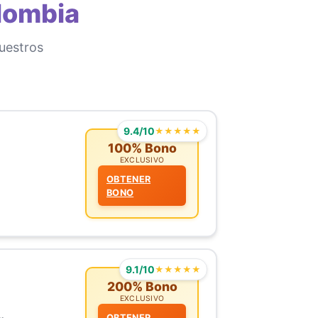
lombia
uestros
9.4/10
★★★★★
100% Bono
EXCLUSIVO
OBTENER
BONO
9.1/10
★★★★★
200% Bono
EXCLUSIVO
OBTENER