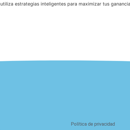
utiliza estrategias inteligentes para maximizar tus gananci
erca de
Legal
sotros
Política de privacidad
o