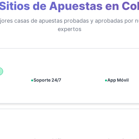
 Sitios de Apuestas en Co
jores casas de apuestas probadas y aprobadas por n
expertos
Soporte 24/7
App Móvil