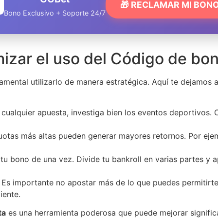
🎁 RECLAMAR MI BON
Bono Exclusivo + Soporte 24/7
mizar el uso del Código de b
mental utilizarlo de manera estratégica. Aquí te dejamos 
 cualquier apuesta, investiga bien los eventos deportivos.
otas más altas pueden generar mayores retornos. Por ejem
u bono de una vez. Divide tu bankroll en varias partes y 
 Es importante no apostar más de lo que puedes permitirte 
iente.
ta
es una herramienta poderosa que puede mejorar signific