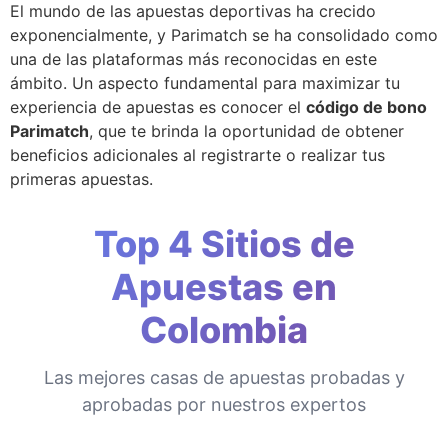
El mundo de las apuestas deportivas ha crecido
exponencialmente, y Parimatch se ha consolidado como
una de las plataformas más reconocidas en este
ámbito. Un aspecto fundamental para maximizar tu
experiencia de apuestas es conocer el
código de bono
Parimatch
, que te brinda la oportunidad de obtener
beneficios adicionales al registrarte o realizar tus
primeras apuestas.
Top 4 Sitios de
Apuestas en
Colombia
Las mejores casas de apuestas probadas y
aprobadas por nuestros expertos