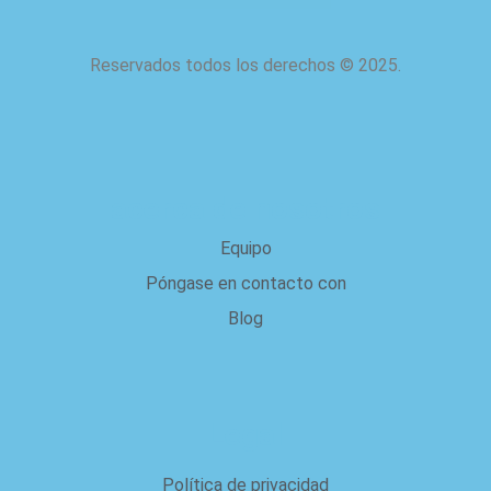
Reservados todos los derechos
©
2025.
acerca de nosotros
Equipo
Póngase en contacto con
Blog
Legal
Política de privacidad