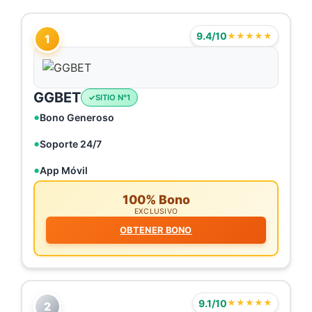
9.4/10
★★★★★
1
GGBET
SITIO N°1
Bono Generoso
Soporte 24/7
App Móvil
100% Bono
EXCLUSIVO
OBTENER BONO
9.1/10
★★★★★
2