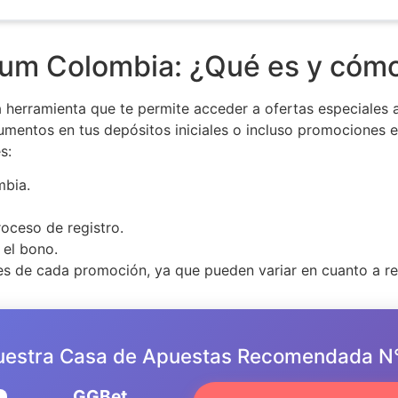
ium Colombia: ¿Qué es y cómo
 herramienta que te permite acceder a ofertas especiales a
aumentos en tus depósitos iniciales o incluso promociones 
s:
mbia.
roceso de registro.
 el bono.
es de cada promoción, ya que pueden variar en cuanto a re
uestra Casa de Apuestas Recomendada N
GGBet