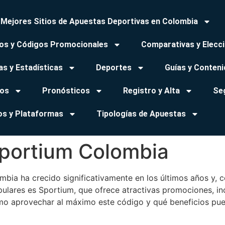
 Mejores Sitios de Apuestas Deportivas en Colombia
os y Códigos Promocionales
Comparativas y Elecc
as y Estadísticas
Deportes
Guías y Conteni
os
Pronósticos
Registro y Alta
Seg
ios y Plataformas
Tipologías de Apuestas
portium Colombia
bia ha crecido significativamente en los últimos años y, c
ulares es Sportium, que ofrece atractivas promociones, i
ómo aprovechar al máximo este código y qué beneficios pue