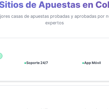
 Sitios de Apuestas en Co
jores casas de apuestas probadas y aprobadas por n
expertos
Soporte 24/7
App Móvil