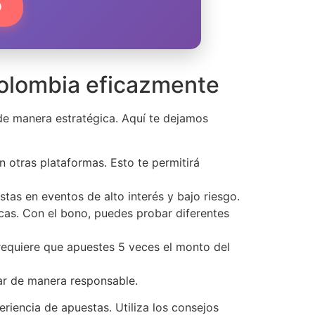
O
Colombia eficazmente
 de manera estratégica. Aquí te dejamos
 otras plataformas. Esto te permitirá
tas en eventos de alto interés y bajo riesgo.
as. Con el bono, puedes probar diferentes
 requiere que apuestes 5 veces el monto del
tar de manera responsable.
riencia de apuestas. Utiliza los consejos