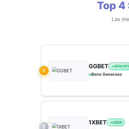
Top 4
Las me
GGBET
SITIO N°1
1
Bono Generoso
1XBET
LÍDER
2