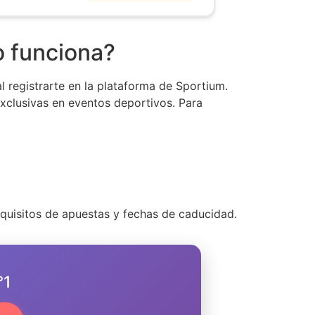
 funciona?
l registrarte en la plataforma de Sportium.
exclusivas en eventos deportivos. Para
quisitos de apuestas y fechas de caducidad.
°1