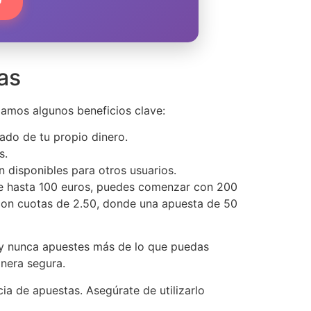
O
as
jamos algunos beneficios clave:
iado de tu propio dinero.
s.
n disponibles para otros usuarios.
de hasta 100 euros, puedes comenzar con 200
 con cuotas de 2.50, donde una apuesta de 50
o y nunca apuestes más de lo que puedas
anera segura.
a de apuestas. Asegúrate de utilizarlo