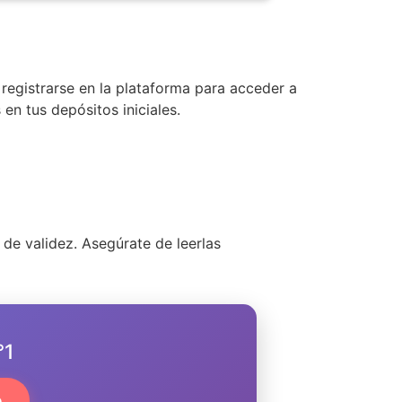
registrarse en la plataforma para acceder a
n tus depósitos iniciales.
de validez. Asegúrate de leerlas
°1