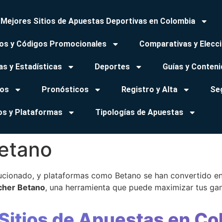
 Mejores Sitios de Apuestas Deportivas en Colombia
os y Códigos Promocionales
Comparativas y Elecc
as y Estadísticas
Deportes
Guías y Conteni
os
Pronósticos
Registro y Alta
Seg
ios y Plataformas
Tipologías de Apuestas
etano
cionado, y plataformas como Betano se han convertido en r
cher Betano
, una herramienta que puede maximizar tus gan
 Sitios de Apuestas en Co