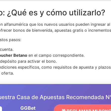
: ¿Qué es y cómo utilizarlo?
 alfanumérica que los nuevos usuarios pueden ingresar al 
recer bonos de bienvenida, apuestas gratis o incrementos e
estos pasos:
 cuenta.
oucher Betano
en el campo correspondiente.
 depósito para activar el bono.
iciones específicos, como requisitos de apuesta y plazos 
oferta.
uestra Casa de Apuestas Recomendada N
GGBet