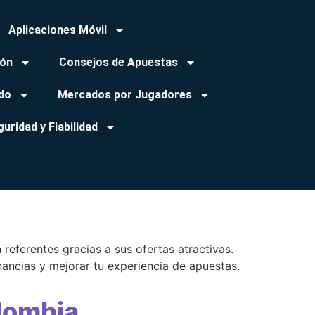
Aplicaciones Móvil
ión
Consejos de Apuestas
do
Mercados por Jugadores
uridad y Fiabilidad
eferentes gracias a sus ofertas atractivas.
ancias y mejorar tu experiencia de apuestas.
lombia