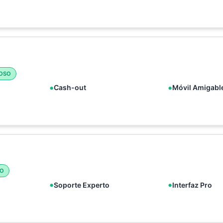
OSO
Cash-out
Móvil Amigabl
TO
Soporte Experto
Interfaz Pro