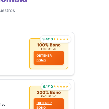
uestros
9.4/10
★★★★★
100% Bono
EXCLUSIVO
OBTENER
BONO
9.1/10
★★★★★
200% Bono
EXCLUSIVO
OBTENER
Vivo
BONO