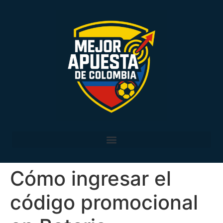
Cómo ingresar el
código promocional