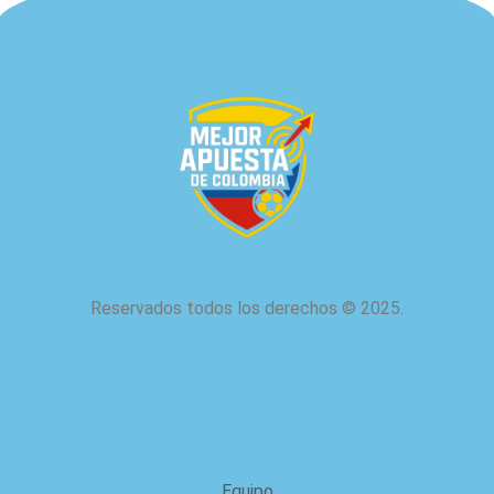
Reservados todos los derechos
©
2025.
acerca de nosotros
Equipo