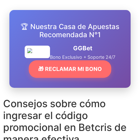
🏆 Nuestra Casa de Apuestas
Recomendada N°1
GGBet
Bono Exclusivo + Soporte 24/7
🎁 RECLAMAR MI BONO
Consejos sobre cómo
ingresar el código
promocional en Betcris de
manera efectiva