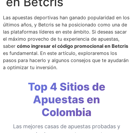
en Betcris
Las apuestas deportivas han ganado popularidad en los
últimos años, y Betcris se ha posicionado como una de
las plataformas líderes en este ámbito. Si deseas sacar
el máximo provecho de tu experiencia de apuestas,
saber
cómo ingresar el código promocional en Betcris
es fundamental. En este artículo, exploraremos los
pasos para hacerlo y algunos consejos que te ayudarán
a optimizar tu inversión.
Top 4 Sitios de
Apuestas en
Colombia
Las mejores casas de apuestas probadas y