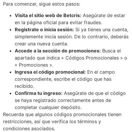
Para comenzar, sigue estos pasos:
Visita el sitio web de Betcris:
Asegúrate de estar
en la página oficial para evitar fraudes.
Regístrate o inicia sesión:
Si ya tienes una cuenta,
simplemente inicia sesión. De lo contrario, deberás
crear una nueva cuenta.
Accede a la sección de promociones:
Busca el
apartado que indica « Códigos Promocionales » o
« Promociones ».
Ingresa el código promocional:
En el campo
correspondiente, escribe el código que has
recibido.
Confirma tu ingreso:
Asegúrate de que el código
se haya registrado correctamente antes de
completar cualquier depósito.
Recuerda que algunos códigos promocionales tienen
restricciones, así que verifica los términos y
condiciones asociados.