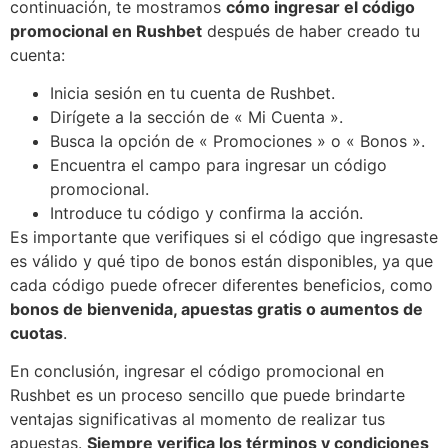
continuación, te mostramos
cómo ingresar el código
promocional en Rushbet
después de haber creado tu
cuenta:
Inicia sesión en tu cuenta de Rushbet.
Dirígete a la sección de « Mi Cuenta ».
Busca la opción de « Promociones » o « Bonos ».
Encuentra el campo para ingresar un código
promocional.
Introduce tu código y confirma la acción.
Es importante que verifiques si el código que ingresaste
es válido y qué tipo de bonos están disponibles, ya que
cada código puede ofrecer diferentes beneficios, como
bonos de bienvenida, apuestas gratis o aumentos de
cuotas
.
En conclusión, ingresar el código promocional en
Rushbet es un proceso sencillo que puede brindarte
ventajas significativas al momento de realizar tus
apuestas.
Siempre verifica los términos y condiciones