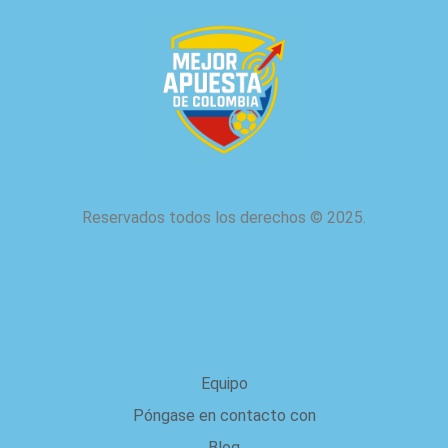
Reservados todos los derechos
©
2025.
acerca de nosotros
Equipo
Póngase en contacto con
Blog