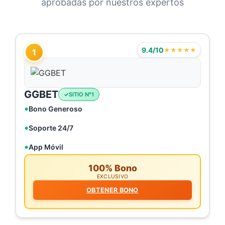
aprobadas por nuestros expertos
9.4/10
★★★★★
1
GGBET
SITIO N°1
Bono Generoso
Soporte 24/7
App Móvil
100% Bono
EXCLUSIVO
OBTENER BONO