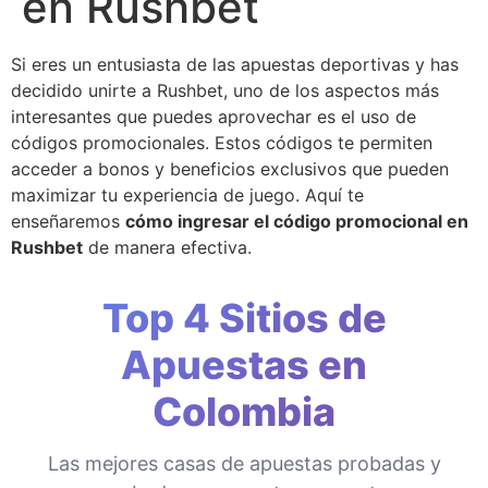
en Rushbet
Si eres un entusiasta de las apuestas deportivas y has
decidido unirte a Rushbet, uno de los aspectos más
interesantes que puedes aprovechar es el uso de
códigos promocionales. Estos códigos te permiten
acceder a bonos y beneficios exclusivos que pueden
maximizar tu experiencia de juego. Aquí te
enseñaremos
cómo ingresar el código promocional en
Rushbet
de manera efectiva.
Top 4 Sitios de
Apuestas en
Colombia
Las mejores casas de apuestas probadas y