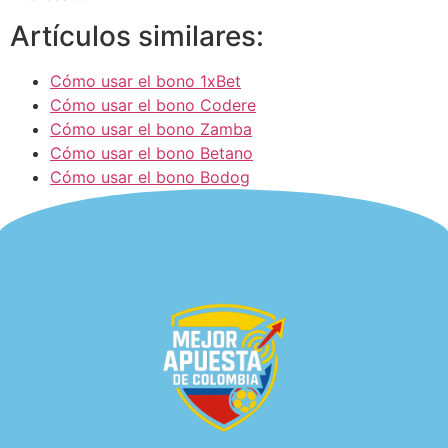
Artículos similares:
Cómo usar el bono 1xBet
Cómo usar el bono Codere
Cómo usar el bono Zamba
Cómo usar el bono Betano
Cómo usar el bono Bodog