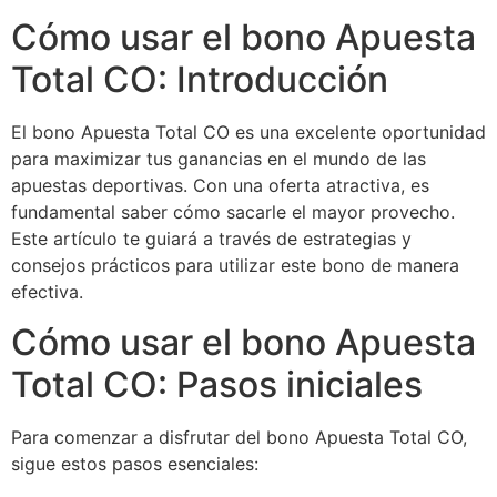
Cómo usar el bono Apuesta
Total CO: Introducción
El bono Apuesta Total CO es una excelente oportunidad
para maximizar tus ganancias en el mundo de las
apuestas deportivas. Con una oferta atractiva, es
fundamental saber cómo sacarle el mayor provecho.
Este artículo te guiará a través de estrategias y
consejos prácticos para utilizar este bono de manera
efectiva.
Cómo usar el bono Apuesta
Total CO: Pasos iniciales
Para comenzar a disfrutar del bono Apuesta Total CO,
sigue estos pasos esenciales: