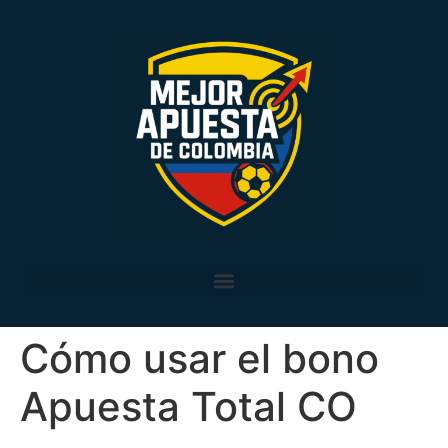
Cómo usar el bono
Apuesta Total CO