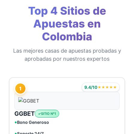
Top 4 Sitios de
Apuestas en
Colombia
Las mejores casas de apuestas probadas y
aprobadas por nuestros expertos
9.4/10
★★★★★
1
GGBET
SITIO N°1
Bono Generoso
Soporte 24/7