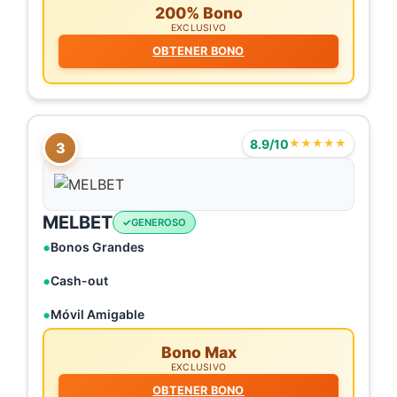
200% Bono
EXCLUSIVO
OBTENER BONO
8.9/10
★★★★★
3
MELBET
GENEROSO
Bonos Grandes
Cash-out
Móvil Amigable
Bono Max
EXCLUSIVO
OBTENER BONO