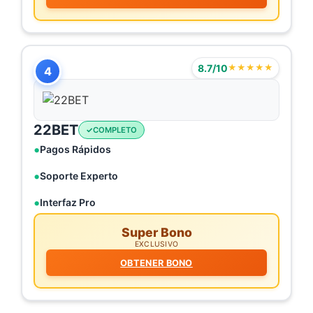
8.7/10
★★★★★
4
22BET
COMPLETO
Pagos Rápidos
Soporte Experto
Interfaz Pro
Super Bono
EXCLUSIVO
OBTENER BONO