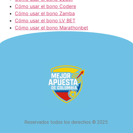
Cómo usar el bono Codere
Cómo usar el bono Zamba
Cómo usar el bono LV BET
Cómo usar el bono Marathonbet
Reservados todos los derechos
©
2025.