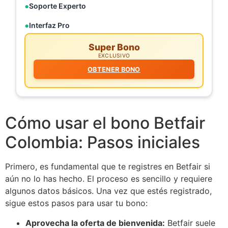
Soporte Experto
Interfaz Pro
Super Bono
EXCLUSIVO
OBTENER BONO
Cómo usar el bono Betfair
Colombia: Pasos iniciales
Primero, es fundamental que te registres en Betfair si
aún no lo has hecho. El proceso es sencillo y requiere
algunos datos básicos. Una vez que estés registrado,
sigue estos pasos para usar tu bono:
Aprovecha la oferta de bienvenida:
Betfair suele