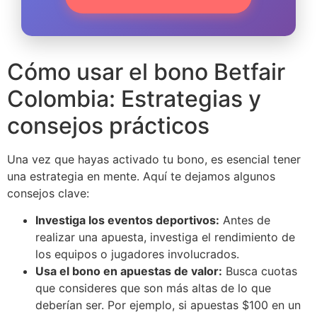
Cómo usar el bono Betfair
Colombia: Estrategias y
consejos prácticos
Una vez que hayas activado tu bono, es esencial tener
una estrategia en mente. Aquí te dejamos algunos
consejos clave:
Investiga los eventos deportivos:
Antes de
realizar una apuesta, investiga el rendimiento de
los equipos o jugadores involucrados.
Usa el bono en apuestas de valor:
Busca cuotas
que consideres que son más altas de lo que
deberían ser. Por ejemplo, si apuestas $100 en un