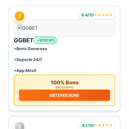
9.4/10
★★★★★
1
GGBET
SITIO N°1
Bono Generoso
Soporte 24/7
App Móvil
100% Bono
EXCLUSIVO
OBTENER BONO
9.1/10
★★★★★
2