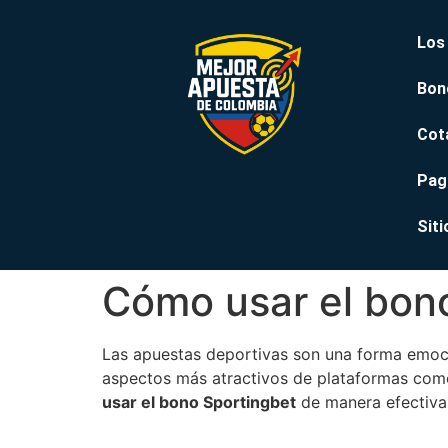
Los
Bon
Cot
Pag
Sit
Cómo usar el bon
Las apuestas deportivas son una forma emoci
aspectos más atractivos de plataformas como 
usar el bono Sportingbet
de manera efectiva