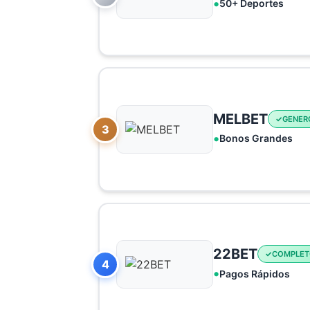
50+ Deportes
MELBET
GENER
3
Bonos Grandes
22BET
COMPLE
4
Pagos Rápidos