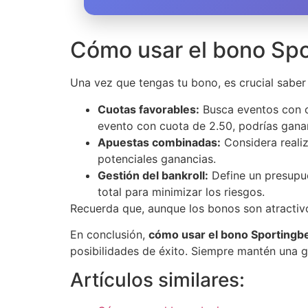
Cómo usar el bono Spo
Una vez que tengas tu bono, es crucial sabe
Cuotas favorables:
Busca eventos con cu
evento con cuota de 2.50, podrías gana
Apuestas combinadas:
Considera reali
potenciales ganancias.
Gestión del bankroll:
Define un presupue
total para minimizar los riesgos.
Recuerda que, aunque los bonos son atractiv
En conclusión,
cómo usar el bono Sportingb
posibilidades de éxito. Siempre mantén una g
Artículos similares: