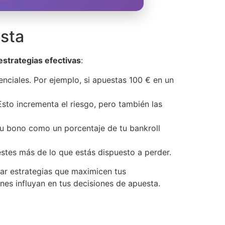
esta
estrategias efectivas
:
ciales. Por ejemplo, si apuestas 100 € en un
to incrementa el riesgo, pero también las
tu bono como un porcentaje de tu bankroll
stes más de lo que estás dispuesto a perder.
icar estrategias que maximicen tus
es influyan en tus decisiones de apuesta.