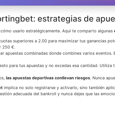
rtingbet: estrategias de apu
r cómo usarlo estratégicamente. Aquí te comparto algunas
otas superiores a 2.00 para maximizar tus ganancias poten
r 250 €.
zar apuestas combinadas donde combines varios eventos. Es
sto para tus apuestas y no excedas esa cantidad. Utiliza 
os,
las apuestas deportivas conllevan riesgos
. Nunca apue
et
implica no solo registrarse y activarlo, sino también apl
estión adecuada del bankroll y nunca dejes que las emocion