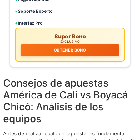
Soporte Experto
Interfaz Pro
Super Bono
EXCLUSIVO
OBTENER BONO
Consejos de apuestas
América de Cali vs Boyacá
Chicó: Análisis de los
equipos
Antes de realizar cualquier apuesta, es fundamental