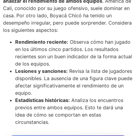
analizar el rendimiento de ambos equipos
. América de
Cali, conocido por su juego ofensivo, suele dominar en
casa. Por otro lado, Boyacá Chicó ha tenido un
desempeño irregular, pero puede sorprender. Considera
los siguientes aspectos:
Rendimiento reciente:
Observa cómo han jugado
en los últimos cinco partidos. Los resultados
recientes son un buen indicador de la forma actual
de los equipos.
Lesiones y sanciones:
Revisa la lista de jugadores
disponibles. La ausencia de una figura clave puede
afectar significativamente el rendimiento de un
equipo.
Estadísticas históricas:
Analiza los encuentros
previos entre ambos equipos. Esto te dará una
idea de cómo se comportan en estas
circunstancias.