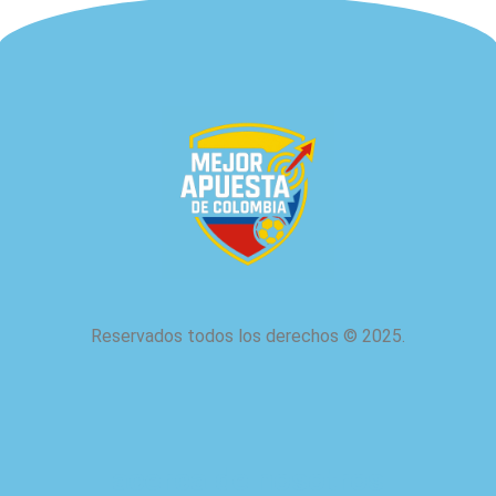
Reservados todos los derechos
©
2025.
acerca de nosotros