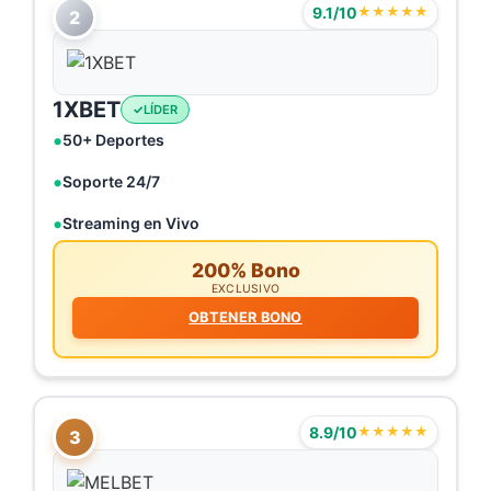
9.1/10
★★★★★
2
1XBET
LÍDER
50+ Deportes
Soporte 24/7
Streaming en Vivo
200% Bono
EXCLUSIVO
OBTENER BONO
8.9/10
★★★★★
3