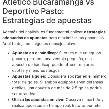
Atlético Bucaramanga vs
Deportivo Pasto:
Estrategias de apuestas
Además del análisis, es fundamental aplicar
estrategias
adecuadas de apuestas
para maximizar tus ganancias.
Aquí te dejamos algunos consejos clave:
Apuesta en el hándicap:
Si crees que un equipo
ganará, pero con una ventaja pequeña, una
apuesta de hándicap puede ofrecer mejores
cuotas y menores riesgos.
Apuestas a goles:
Considera apostar en el número
total de goles. Si ambos equipos tienen defensas
débiles, una apuesta de más de 2.5 goles podría
ser atractiva.
Utiliza las apuestas en vivo:
Observa el partido y
realiza apuestas en tiempo real. Esto te permite