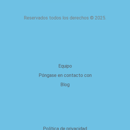
Reservados todos los derechos
©
2025.
acerca de nosotros
Equipo
Póngase en contacto con
Blog
Legal
Política de privacidad