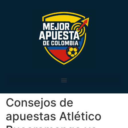
Consejos de
apuestas Atlético