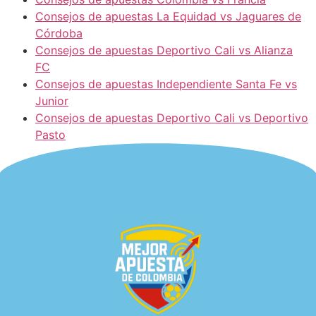
Consejos de apuestas La Equidad vs Jaguares de
Córdoba
Consejos de apuestas Deportivo Cali vs Alianza
FC
Consejos de apuestas Independiente Santa Fe vs
Junior
Consejos de apuestas Deportivo Cali vs Deportivo
Pasto