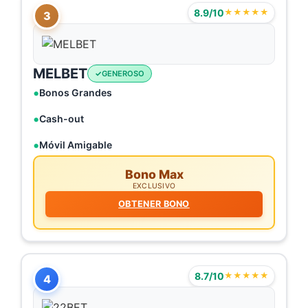
8.9/10
★★★★★
3
MELBET
GENEROSO
Bonos Grandes
Cash-out
Móvil Amigable
Bono Max
EXCLUSIVO
OBTENER BONO
8.7/10
★★★★★
4