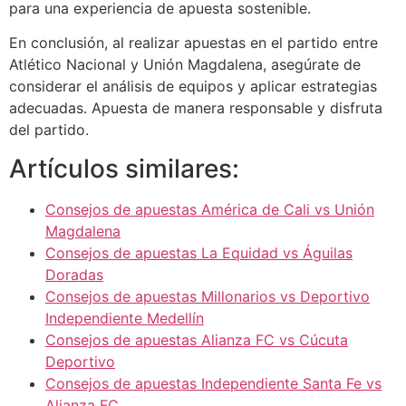
para una experiencia de apuesta sostenible.
En conclusión, al realizar apuestas en el partido entre
Atlético Nacional y Unión Magdalena, asegúrate de
considerar el análisis de equipos y aplicar estrategias
adecuadas. Apuesta de manera responsable y disfruta
del partido.
Artículos similares:
Consejos de apuestas América de Cali vs Unión
Magdalena
Consejos de apuestas La Equidad vs Águilas
Doradas
Consejos de apuestas Millonarios vs Deportivo
Independiente Medellín
Consejos de apuestas Alianza FC vs Cúcuta
Deportivo
Consejos de apuestas Independiente Santa Fe vs
Alianza FC