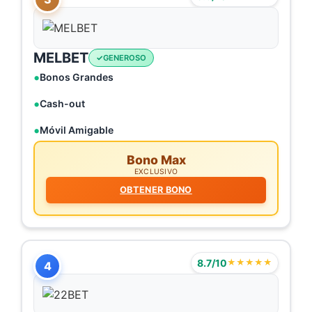
MELBET
GENEROSO
Bonos Grandes
Cash-out
Móvil Amigable
Bono Max
EXCLUSIVO
OBTENER BONO
8.7/10
★★★★★
4