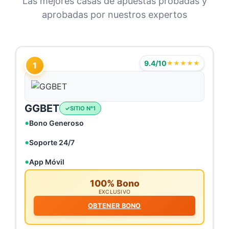
Las mejores casas de apuestas probadas y
aprobadas por nuestros expertos
9.4/10
★★★★★
1
GGBET
SITIO N°1
Bono Generoso
Soporte 24/7
App Móvil
100% Bono
EXCLUSIVO
OBTENER BONO