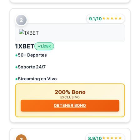
9.1/10
★★★★★
2
1XBET
LÍDER
50+ Deportes
Soporte 24/7
Streaming en Vivo
200% Bono
EXCLUSIVO
OBTENER BONO
8.9/10
★★★★★
3