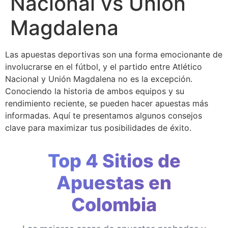
Nacional vs Unión
Magdalena
Las apuestas deportivas son una forma emocionante de
involucrarse en el fútbol, y el partido entre Atlético
Nacional y Unión Magdalena no es la excepción.
Conociendo la historia de ambos equipos y su
rendimiento reciente, se pueden hacer apuestas más
informadas. Aquí te presentamos algunos consejos
clave para maximizar tus posibilidades de éxito.
Top 4 Sitios de
Apuestas en
Colombia