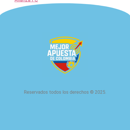
Reservados todos los derechos
©
2025.
acerca de nosotros