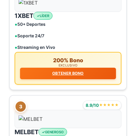
1XBET
LÍDER
50+ Deportes
Soporte 24/7
Streaming en Vivo
200% Bono
EXCLUSIVO
OBTENER BONO
8.9/10
★★★★★
3
MELBET
GENEROSO