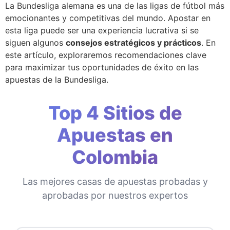
La Bundesliga alemana es una de las ligas de fútbol más
emocionantes y competitivas del mundo. Apostar en
esta liga puede ser una experiencia lucrativa si se
siguen algunos
consejos estratégicos y prácticos
. En
este artículo, exploraremos recomendaciones clave
para maximizar tus oportunidades de éxito en las
apuestas de la Bundesliga.
Top 4 Sitios de
Apuestas en
Colombia
Las mejores casas de apuestas probadas y
aprobadas por nuestros expertos