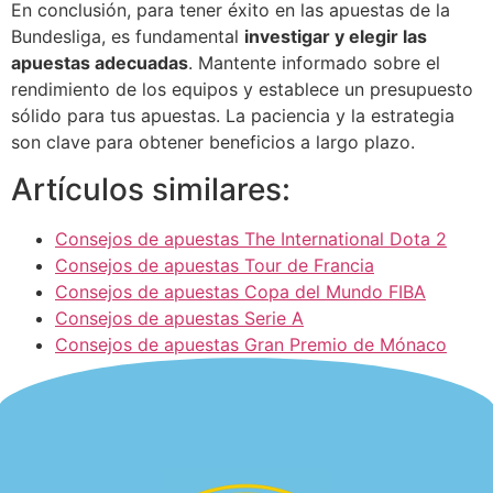
En conclusión, para tener éxito en las apuestas de la
Bundesliga, es fundamental
investigar y elegir las
apuestas adecuadas
. Mantente informado sobre el
rendimiento de los equipos y establece un presupuesto
sólido para tus apuestas. La paciencia y la estrategia
son clave para obtener beneficios a largo plazo.
Artículos similares:
Consejos de apuestas The International Dota 2
Consejos de apuestas Tour de Francia
Consejos de apuestas Copa del Mundo FIBA
Consejos de apuestas Serie A
Consejos de apuestas Gran Premio de Mónaco