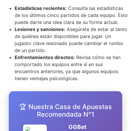
Estadísticas recientes:
Consulta las estadísticas
de los últimos cinco partidos de cada equipo. Esto
puede darte una idea clara de su forma actual.
Lesiones y sanciones:
Asegúrate de estar al tanto
de quiénes están disponibles para jugar. Un
jugador clave lesionado puede cambiar el rumbo
de un partido.
Enfrentamientos directos:
Revisa cómo se han
comportado los equipos entre sí en sus
encuentros anteriores, ya que algunos equipos
tienen ventajas psicológicas.
🏆 Nuestra Casa de Apuestas
Recomendada N°1
GGBet