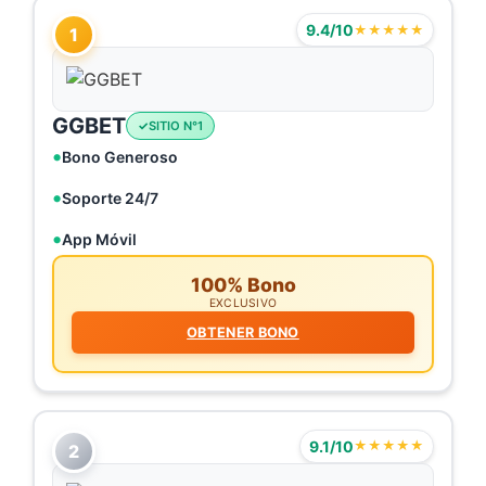
9.4/10
★★★★★
1
GGBET
SITIO N°1
Bono Generoso
Soporte 24/7
App Móvil
100% Bono
EXCLUSIVO
OBTENER BONO
9.1/10
★★★★★
2