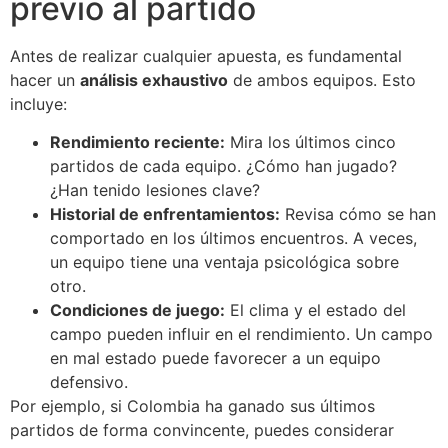
previo al partido
Antes de realizar cualquier apuesta, es fundamental
hacer un
análisis exhaustivo
de ambos equipos. Esto
incluye:
Rendimiento reciente:
Mira los últimos cinco
partidos de cada equipo. ¿Cómo han jugado?
¿Han tenido lesiones clave?
Historial de enfrentamientos:
Revisa cómo se han
comportado en los últimos encuentros. A veces,
un equipo tiene una ventaja psicológica sobre
otro.
Condiciones de juego:
El clima y el estado del
campo pueden influir en el rendimiento. Un campo
en mal estado puede favorecer a un equipo
defensivo.
Por ejemplo, si Colombia ha ganado sus últimos
partidos de forma convincente, puedes considerar