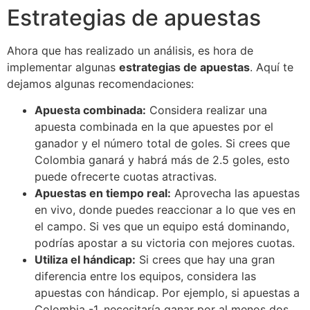
Estrategias de apuestas
Ahora que has realizado un análisis, es hora de
implementar algunas
estrategias de apuestas
. Aquí te
dejamos algunas recomendaciones:
Apuesta combinada:
Considera realizar una
apuesta combinada en la que apuestes por el
ganador y el número total de goles. Si crees que
Colombia ganará y habrá más de 2.5 goles, esto
puede ofrecerte cuotas atractivas.
Apuestas en tiempo real:
Aprovecha las apuestas
en vivo, donde puedes reaccionar a lo que ves en
el campo. Si ves que un equipo está dominando,
podrías apostar a su victoria con mejores cuotas.
Utiliza el hándicap:
Si crees que hay una gran
diferencia entre los equipos, considera las
apuestas con hándicap. Por ejemplo, si apuestas a
Colombia -1, necesitaría ganar por al menos dos