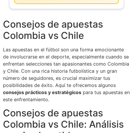
Consejos de apuestas
Colombia vs Chile
Las apuestas en el fútbol son una forma emocionante
de involucrarse en el deporte, especialmente cuando se
enfrentan selecciones tan apasionantes como Colombia
y Chile. Con una rica historia futbolística y un gran
número de seguidores, es crucial maximizar tus
posibilidades de éxito. Aquí te ofrecemos algunos
consejos prácticos y estratégicos
para tus apuestas en
este enfrentamiento.
Consejos de apuestas
Colombia vs Chile: Análisis