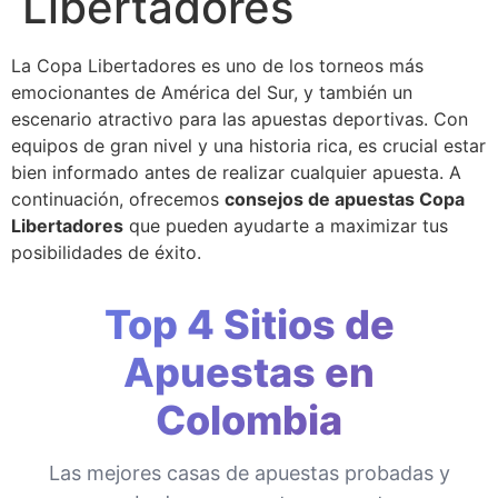
Libertadores
La Copa Libertadores es uno de los torneos más
emocionantes de América del Sur, y también un
escenario atractivo para las apuestas deportivas. Con
equipos de gran nivel y una historia rica, es crucial estar
bien informado antes de realizar cualquier apuesta. A
continuación, ofrecemos
consejos de apuestas Copa
Libertadores
que pueden ayudarte a maximizar tus
posibilidades de éxito.
Top 4 Sitios de
Apuestas en
Colombia
Las mejores casas de apuestas probadas y