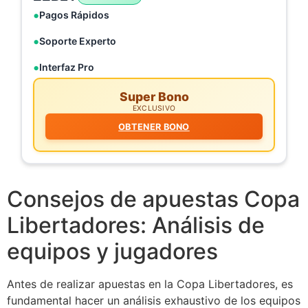
Pagos Rápidos
Soporte Experto
Interfaz Pro
Super Bono
EXCLUSIVO
OBTENER BONO
Consejos de apuestas Copa
Libertadores: Análisis de
equipos y jugadores
Antes de realizar apuestas en la Copa Libertadores, es
fundamental hacer un análisis exhaustivo de los equipos