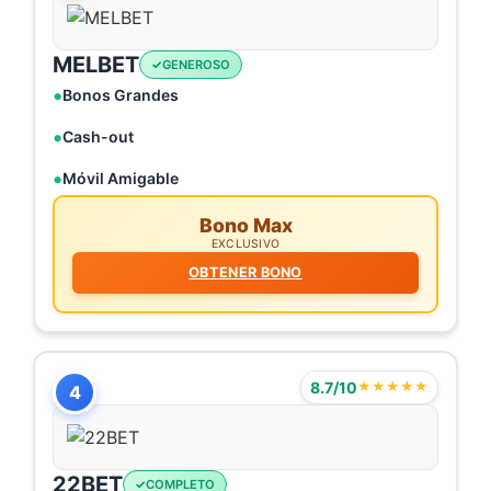
MELBET
GENEROSO
Bonos Grandes
Cash-out
Móvil Amigable
Bono Max
EXCLUSIVO
OBTENER BONO
8.7/10
★★★★★
4
22BET
COMPLETO