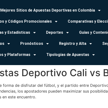
 Mejores Sitios de Apuestas Deportivas en Colombia
os y Códigos Promocionales
Comparativas y Elecc
as y Estadísticas
Deportes
Guías y Conteni
os
Pronósticos
Registro y Alta
Seg
ios y Plataformas
Tipologías de Apuestas
tas Deportivo Cali vs 
forma de disfrutar del fútbol, y el partido entre Deportiv
tendencias, los apostadores pueden maximizar sus posibilid
s en este encuentro.