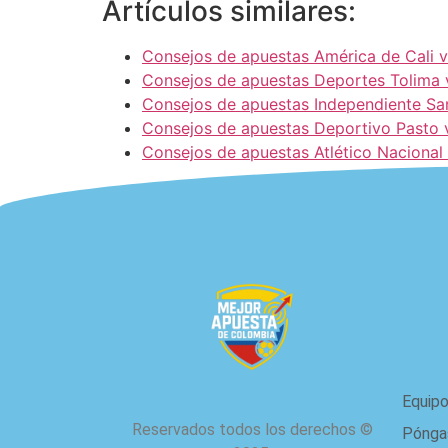
Artículos similares:
Consejos de apuestas América de Cali v
Consejos de apuestas Deportes Tolima 
Consejos de apuestas Independiente San
Consejos de apuestas Deportivo Pasto 
Consejos de apuestas Atlético Nacional
ac
no
Equip
Reservados todos los derechos
©
Pónga