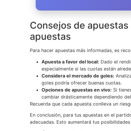
Consejos de apuestas 
apuestas
Para hacer apuestas más informadas, es recom
Apuesta a favor del local:
Dado el rend
especialmente si las cuotas están alrede
Considera el mercado de goles:
Analiza
goles podría ofrecer buenas cuotas.
Opciones de apuestas en vivo:
Si tiene
cambiar drásticamente dependiendo del 
Recuerda que cada apuesta conlleva un riesg
En conclusión, para tus apuestas en el parti
adecuadas. Esto aumentará tus posibilidades 