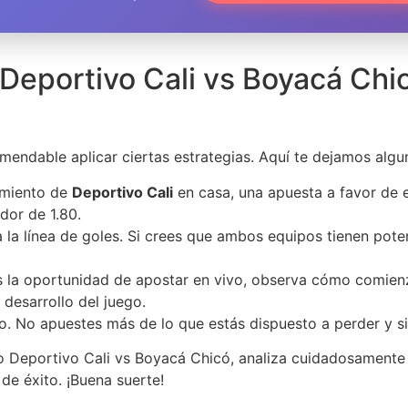
Deportivo Cali vs Boyacá Chic
endable aplicar ciertas estrategias. Aquí te dejamos algu
imiento de
Deportivo Cali
en casa, una apuesta a favor de 
dor de 1.80.
 la línea de goles. Si crees que ambos equipos tienen pote
s la oportunidad de apostar en vivo, observa cómo comienz
desarrollo del juego.
o. No apuestes más de lo que estás dispuesto a perder y s
do Deportivo Cali vs Boyacá Chicó, analiza cuidadosamente e
de éxito. ¡Buena suerte!