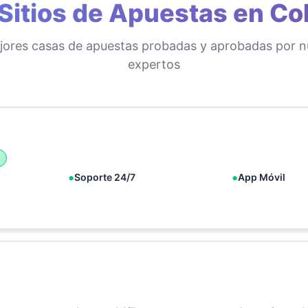
 Sitios de Apuestas en Co
jores casas de apuestas probadas y aprobadas por n
expertos
Soporte 24/7
App Móvil