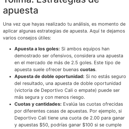
apuesta
Una vez que hayas realizado tu análisis, es momento de
aplicar algunas estrategias de apuesta. Aquí te dejamos
varios consejos útiles:
Apuesta a los goles:
Si ambos equipos han
demostrado ser ofensivos, considera una apuesta
en el mercado de más de 2.5 goles. Este tipo de
apuesta suele ofrecer buenas
cuotas
.
Apuesta de doble oportunidad:
Si no estás seguro
del resultado, una apuesta de doble oportunidad
(victoria de Deportivo Cali o empate) puede ser
más segura y con menos riesgo.
Cuotas y cantidades:
Evalúa las cuotas ofrecidas
por diferentes casas de apuestas. Por ejemplo, si
Deportivo Cali tiene una cuota de 2.00 para ganar
y apuestas $50, podrías ganar $100 si se cumple