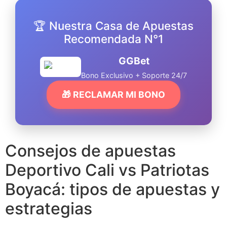
🏆 Nuestra Casa de Apuestas
Recomendada N°1
GGBet
Bono Exclusivo + Soporte 24/7
🎁 RECLAMAR MI BONO
Consejos de apuestas
Deportivo Cali vs Patriotas
Boyacá: tipos de apuestas y
estrategias