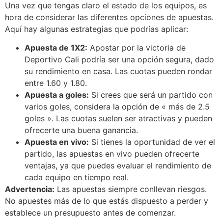
Una vez que tengas claro el estado de los equipos, es
hora de considerar las diferentes opciones de apuestas.
Aquí hay algunas estrategias que podrías aplicar:
Apuesta de 1X2:
Apostar por la victoria de
Deportivo Cali podría ser una opción segura, dado
su rendimiento en casa. Las cuotas pueden rondar
entre 1.60 y 1.80.
Apuesta a goles:
Si crees que será un partido con
varios goles, considera la opción de « más de 2.5
goles ». Las cuotas suelen ser atractivas y pueden
ofrecerte una buena ganancia.
Apuesta en vivo:
Si tienes la oportunidad de ver el
partido, las apuestas en vivo pueden ofrecerte
ventajas, ya que puedes evaluar el rendimiento de
cada equipo en tiempo real.
Advertencia:
Las apuestas siempre conllevan riesgos.
No apuestes más de lo que estás dispuesto a perder y
establece un presupuesto antes de comenzar.