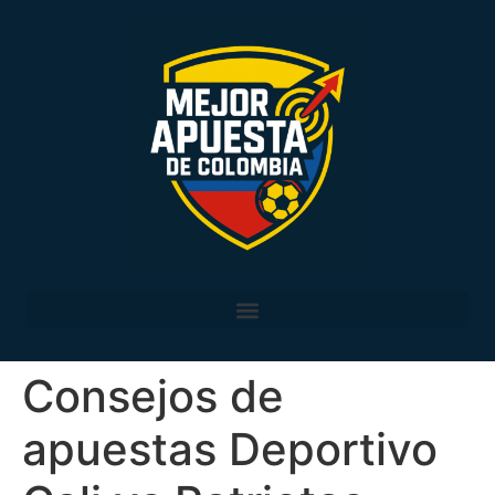
Consejos de
apuestas Deportivo