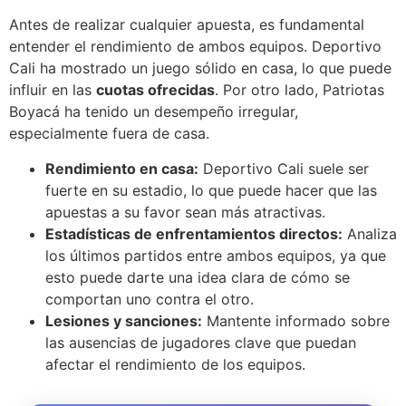
Antes de realizar cualquier apuesta, es fundamental
entender el rendimiento de ambos equipos. Deportivo
Cali ha mostrado un juego sólido en casa, lo que puede
influir en las
cuotas ofrecidas
. Por otro lado, Patriotas
Boyacá ha tenido un desempeño irregular,
especialmente fuera de casa.
Rendimiento en casa:
Deportivo Cali suele ser
fuerte en su estadio, lo que puede hacer que las
apuestas a su favor sean más atractivas.
Estadísticas de enfrentamientos directos:
Analiza
los últimos partidos entre ambos equipos, ya que
esto puede darte una idea clara de cómo se
comportan uno contra el otro.
Lesiones y sanciones:
Mantente informado sobre
las ausencias de jugadores clave que puedan
afectar el rendimiento de los equipos.