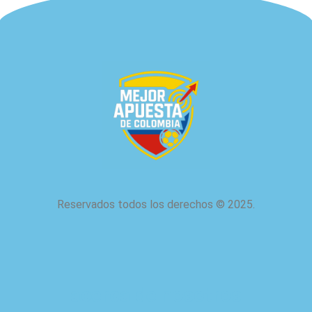
Reservados todos los derechos
©
2025.
acerca de nosotros