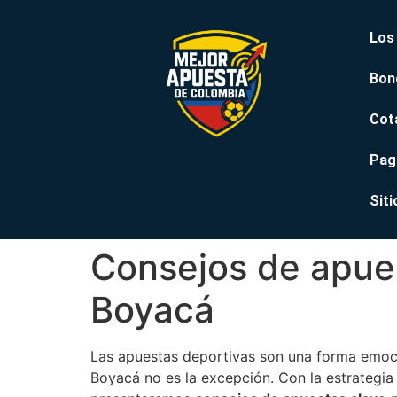
Los
Bon
Cot
Pag
Sit
Consejos de apues
Boyacá
Las apuestas deportivas son una forma emocio
Boyacá no es la excepción. Con la estrategia