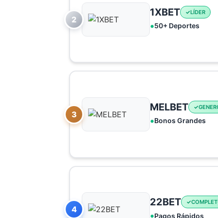
1XBET
LÍDER
2
50+ Deportes
MELBET
GENER
3
Bonos Grandes
22BET
COMPLE
4
Pagos Rápidos