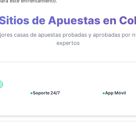
ara este enfrentamiento.
 Sitios de Apuestas en Co
jores casas de apuestas probadas y aprobadas por n
expertos
Soporte 24/7
App Móvil