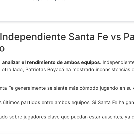
Independiente Santa Fe vs Pa
to
l
analizar el rendimiento de ambos equipos
. Independient
otro lado, Patriotas Boyacá ha mostrado inconsistencias en
ta Fe generalmente se siente más cómodo jugando en su es
s últimos partidos entre ambos equipos. Si Santa Fe ha gana
do sobre jugadores clave que puedan estar ausentes, ya 