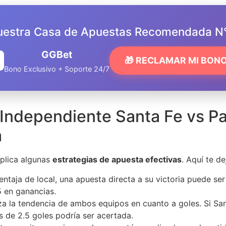
uestra Casa de Apuestas Recomendada N
GGBet
🎁 RECLAMAR MI BON
Bono Exclusivo + Soporte 24/7
Independiente Santa Fe vs Pa
a
aplica algunas
estrategias de apuesta efectivas
. Aquí te 
ntaja de local, una apuesta directa a su victoria puede ser 
 en ganancias.
a la tendencia de ambos equipos en cuanto a goles. Si San
de 2.5 goles podría ser acertada.