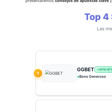
presentaremos
consejos de apuestas clave
p
Top 4
Las me
GGBET
SITIO N°1
1
Bono Generoso