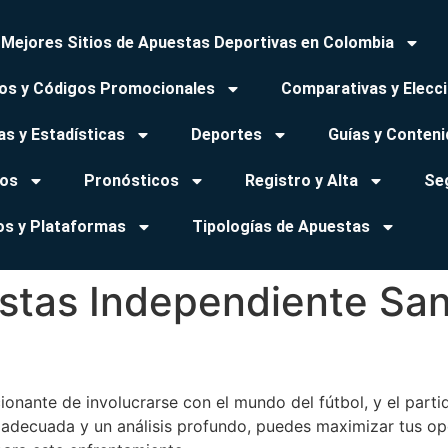
 Mejores Sitios de Apuestas Deportivas en Colombia
os y Códigos Promocionales
Comparativas y Elecc
as y Estadísticas
Deportes
Guías y Conteni
os
Pronósticos
Registro y Alta
Seg
ios y Plataformas
Tipologías de Apuestas
tas Independiente Sant
nante de involucrarse con el mundo del fútbol, y el partid
 adecuada y un análisis profundo, puedes maximizar tus opo