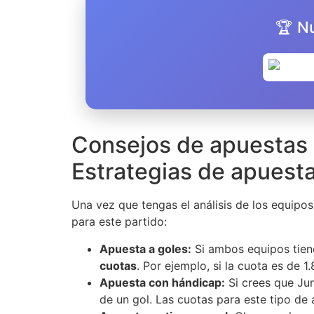
🏆 N
Consejos de apuestas 
Estrategias de apuest
Una vez que tengas el análisis de los equipo
para este partido:
Apuesta a goles:
Si ambos equipos tien
cuotas
. Por ejemplo, si la cuota es de 
Apuesta con hándicap:
Si crees que Jun
de un gol. Las cuotas para este tipo de 