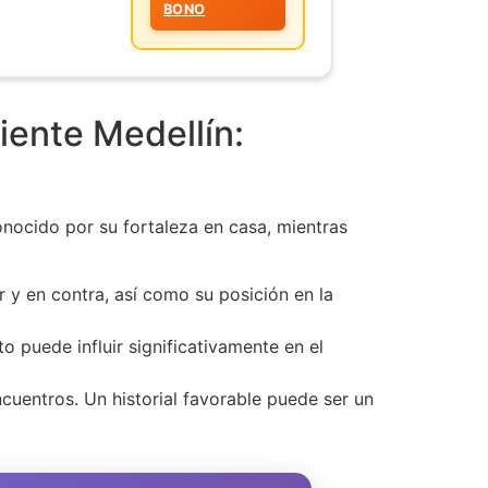
BONO
iente Medellín:
nocido por su fortaleza en casa, mientras
 y en contra, así como su posición en la
o puede influir significativamente en el
uentros. Un historial favorable puede ser un