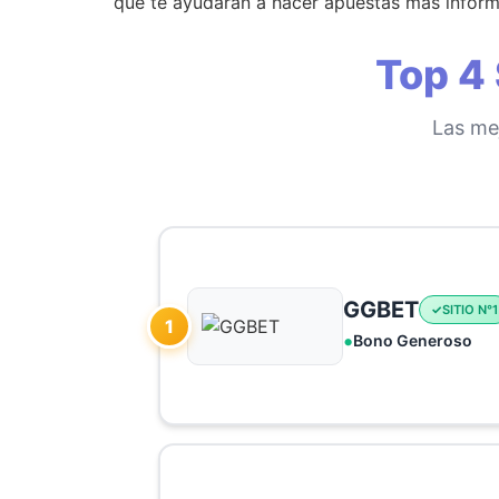
que te ayudarán a hacer apuestas más inform
Top 4
Las me
GGBET
SITIO N°1
1
Bono Generoso