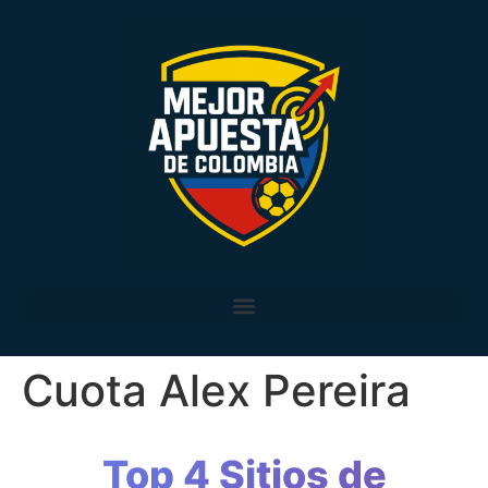
Cuota Alex Pereira
Top 4 Sitios de