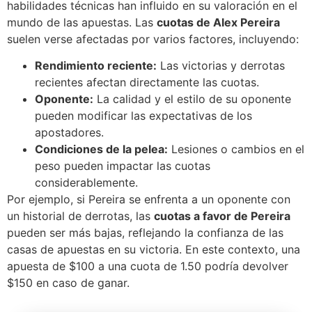
habilidades técnicas han influido en su valoración en el
mundo de las apuestas. Las
cuotas de Alex Pereira
suelen verse afectadas por varios factores, incluyendo:
Rendimiento reciente:
Las victorias y derrotas
recientes afectan directamente las cuotas.
Oponente:
La calidad y el estilo de su oponente
pueden modificar las expectativas de los
apostadores.
Condiciones de la pelea:
Lesiones o cambios en el
peso pueden impactar las cuotas
considerablemente.
Por ejemplo, si Pereira se enfrenta a un oponente con
un historial de derrotas, las
cuotas a favor de Pereira
pueden ser más bajas, reflejando la confianza de las
casas de apuestas en su victoria. En este contexto, una
apuesta de $100 a una cuota de 1.50 podría devolver
$150 en caso de ganar.