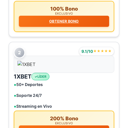
100% Bono
EXCLUSIVO
OBTENER BONO
9.1/10
★★★★★
2
1XBET
LÍDER
50+ Deportes
Soporte 24/7
Streaming en Vivo
200% Bono
EXCLUSIVO