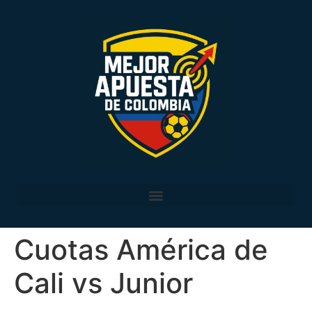
Cuotas América de
Cali vs Junior