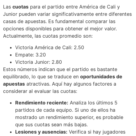
Las
cuotas
para el partido entre América de Cali y
Junior pueden variar significativamente entre diferentes
casas de apuestas. Es fundamental comparar las
opciones disponibles para obtener el mejor valor.
Actualmente, las cuotas promedio son:
Victoria América de Cali: 2.50
Empate: 3.20
Victoria Junior: 2.80
Estos números indican que el partido es bastante
equilibrado, lo que se traduce en
oportunidades de
apuestas
atractivas. Aquí hay algunos factores a
considerar al evaluar las cuotas:
Rendimiento reciente:
Analiza los últimos 5
partidos de cada equipo. Si uno de ellos ha
mostrado un rendimiento superior, es probable
que sus cuotas sean más bajas.
Lesiones y ausencias:
Verifica si hay jugadores