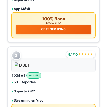
App Móvil
100% Bono
EXCLUSIVO
OBTENER BONO
9.1/10
★★★★★
2
1XBET
LÍDER
50+ Deportes
Soporte 24/7
Streaming en Vivo