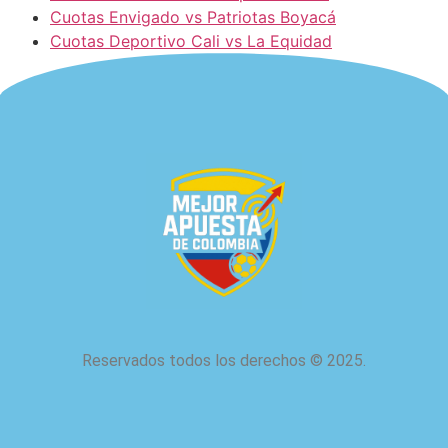
Cuotas Envigado vs Patriotas Boyacá
Cuotas Deportivo Cali vs La Equidad
Reservados todos los derechos
©
2025.