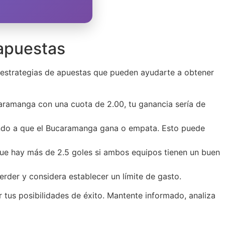
 apuestas
s estrategias de apuestas que pueden ayudarte a obtener
aramanga con una cuota de 2.00, tu ganancia sería de
ando a que el Bucaramanga gana o empata. Esto puede
 que hay más de 2.5 goles si ambos equipos tienen un buen
rder y considera establecer un límite de gasto.
 tus posibilidades de éxito. Mantente informado, analiza