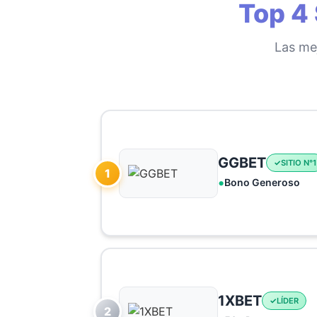
Top 4
Las me
GGBET
SITIO N°1
1
Bono Generoso
1XBET
LÍDER
2