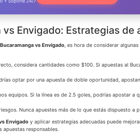
o + Soporte 24/7
 vs Envigado: Estrategias de
o Bucaramanga vs Envigado
, es hora de considerar alguna
recto, considera cantidades como $100. Si apuestas al Buc
odrías optar por una apuesta de doble oportunidad, apost
os equipos. Si la línea es de 2.5 goles, podrías apostar a
iesgos. Nunca apuestes más de lo que estás dispuesto a pe
vs Envigado
y aplicar estrategias adecuadas puede mejorar
as apuestas responsables.