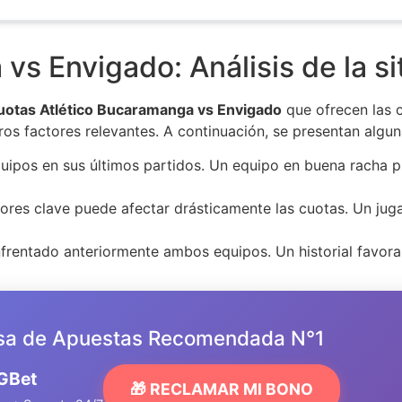
s Envigado: Análisis de la si
uotas Atlético Bucaramanga vs Envigado
que ofrecen las c
os factores relevantes. A continuación, se presentan algu
os en sus últimos partidos. Un equipo en buena racha pu
ores clave puede afectar drásticamente las cuotas. Un juga
rentado anteriormente ambos equipos. Un historial favorabl
sa de Apuestas Recomendada N°1
GBet
🎁 RECLAMAR MI BONO