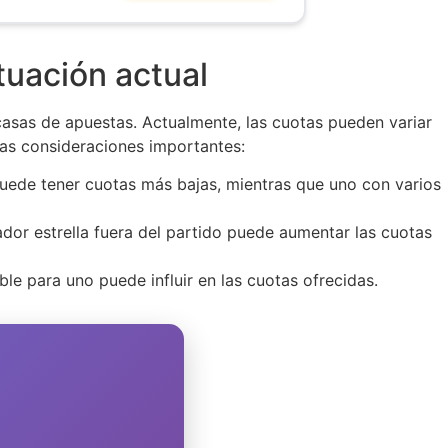
tuación actual
asas de apuestas. Actualmente, las cuotas pueden variar
nas consideraciones importantes:
ede tener cuotas más bajas, mientras que uno con varios
dor estrella fuera del partido puede aumentar las cuotas
e para uno puede influir en las cuotas ofrecidas.